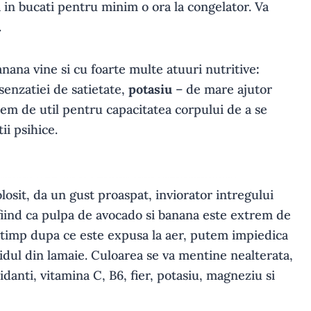
a in bucati pentru minim o ora la congelator. Va
.
anana vine si cu foarte multe atuuri nutritive
:
 senzatiei de satietate,
potasiu
– de mare ajutor
rem de util pentru capacitatea corpului de a se
ii psihice.
olosit, da un gust proaspat, inviorator intregului
 fiind ca pulpa de avocado si banana este extrem de
t timp dupa ce este expusa la aer, putem impiedica
dul din lamaie. Culoarea se va mentine nealterata,
idanti, vitamina C, B6, fier, potasiu, magneziu si