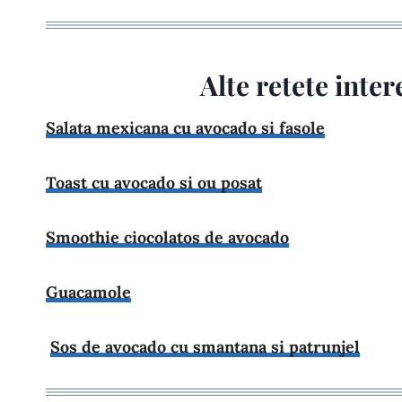
Alte retete inte
Salata mexicana cu avocado si fasole
Toast cu avocado si ou posat
Smoothie ciocolatos de avocado
Guacamole
Sos de avocado cu smantana si patrunjel