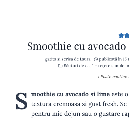
Smoothie cu avocado si
gatita si scrisa de
Laura
publicată în
15
Băuturi de casă – rețete simple, n
ℹ️ Poate conține
S
moothie cu avocado si lime
este o
textura cremoasa si gust fresh. Se 
pentru mic dejun sau o gustare ra