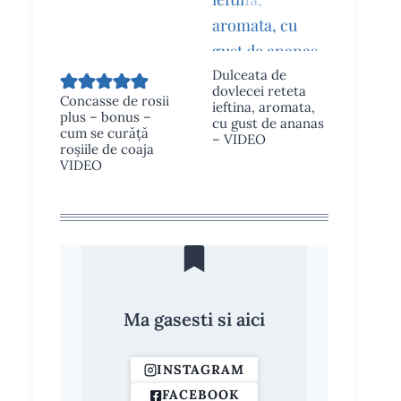
Dulceata de
dovlecei reteta
Concasse de rosii
ieftina, aromata,
plus – bonus –
cu gust de ananas
cum se curăță
– VIDEO
roșiile de coaja
VIDEO
Ma gasesti si aici
INSTAGRAM
FACEBOOK