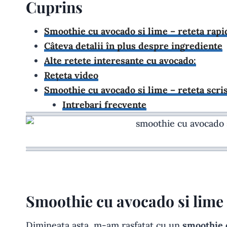
Cuprins
Smoothie cu avocado si lime – reteta rapi
Câteva detalii în plus despre ingrediente
Alte retete interesante cu avocado:
Rețeta video
Smoothie cu avocado si lime – reteta scri
Intrebari frecvente
Smoothie cu avocado si lime 
Dimineata asta, m-am rasfatat cu un
smoothie c