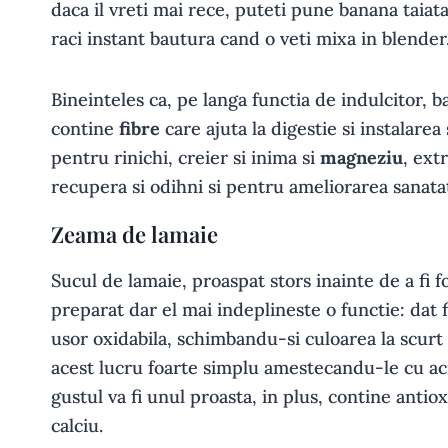
daca il vreti mai rece, puteti pune banana taiat
raci instant bautura cand o veti mixa in blender
Bineinteles ca, pe langa functia de indulcitor, b
contine
fibre
care ajuta la digestie si instalarea
pentru rinichi, creier si inima si
magneziu
, ext
recupera si odihni si pentru ameliorarea sanatat
Zeama de lamaie
Sucul de lamaie, proaspat stors inainte de a fi f
preparat dar el mai indeplineste o functie: dat
usor oxidabila, schimbandu-si culoarea la scur
acest lucru foarte simplu amestecandu-le cu aci
gustul va fi unul proasta, in plus, contine antiox
calciu.