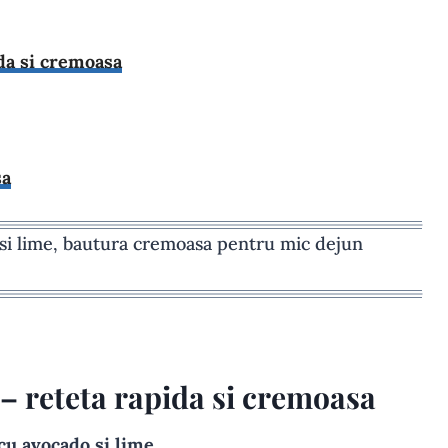
da si cremoasa
sa
– reteta rapida si cremoasa
u avocado si lime.