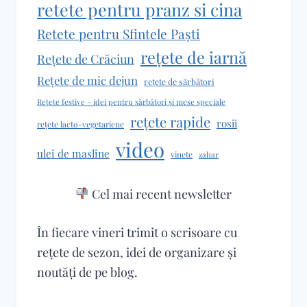
retete pentru pranz si cina
Retete pentru Sfintele Paști
rețete de iarnă
Rețete de Crăciun
Rețete de mic dejun
rețete de sărbători
Rețete festive – idei pentru sărbători și mese speciale
rețete rapide
rosii
rețete lacto-vegetariene
video
ulei de masline
vinete
zahar
Cel mai recent newsletter
În fiecare vineri trimit o scrisoare cu
rețete de sezon, idei de organizare și
noutăți de pe blog.