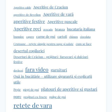
Aperitive de Craciun
Aperitive calde
Aperitive de vară
aperitive de Revelion
aperitive festive
Aperitive pascale
Aperitive reci
bucataria italiana
branza
avocado
carne de pui
cartofi
busuioc
capere
chimen
ciocolata
cum se face
Crutoane – rețete simple pentru supe și salate
desertul copilariei
Deserturi de Crăciun – prăjituri/ fursecuri și dulciuri
festive
fara video
garnituri
dovlecei
Ouă în bucătărie – utilizare siguranță și explicații
utile
platouri de aperitive si gustari
Pește
piept de pui
porc
pulpe de pui
prajituri cu fructe
retete de vara