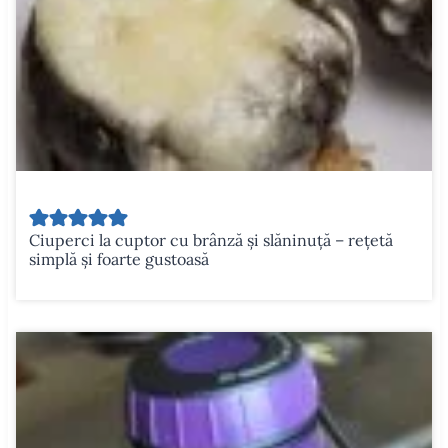
Ciuperci la cuptor cu brânză și slăninuță – rețetă
simplă și foarte gustoasă