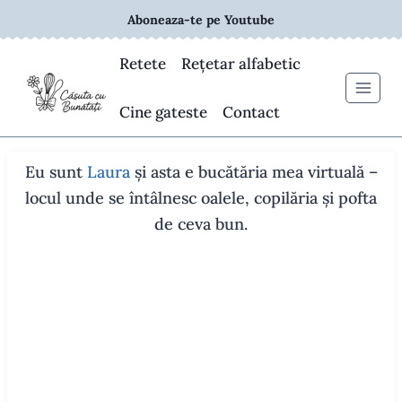
Skip
Aboneaza-te pe Youtube
to
content
Retete
Rețetar alfabetic
Cine gateste
Contact
Eu sunt
Laura
și asta e bucătăria mea virtuală –
locul unde se întâlnesc oalele, copilăria și pofta
de ceva bun.