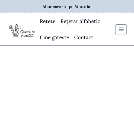
Skip
Aboneaza-te pe Youtube
to
content
Retete
Rețetar alfabetic
Cine gateste
Contact