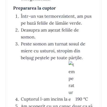
Prepararea la cuptor
Într-un vas termorezistent, am pus
pe bază feliile de lămâie verde.
Deasupra am așezat feliile de
somon.
Peste somon am turnat sosul de
miere cu usturoi, stropim din
belșug peștele pe toate părțile.
Cuptorul l-am incins la
190
°C
Am acoperit cu un capac doar ca să