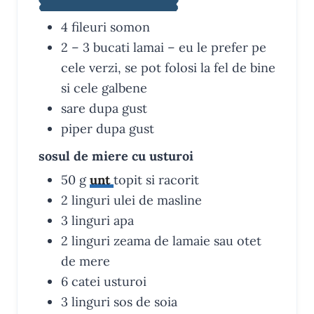
4
fileuri
somon
2 – 3
bucati
lamai
– eu le prefer pe
cele verzi, se pot folosi la fel de bine
si cele galbene
sare
dupa gust
piper
dupa gust
sosul de miere cu usturoi
50
g
unt
topit si racorit
2
linguri
ulei de masline
3
linguri
apa
2
linguri
zeama de lamaie
sau otet
de mere
6
catei
usturoi
3
linguri
sos de soia