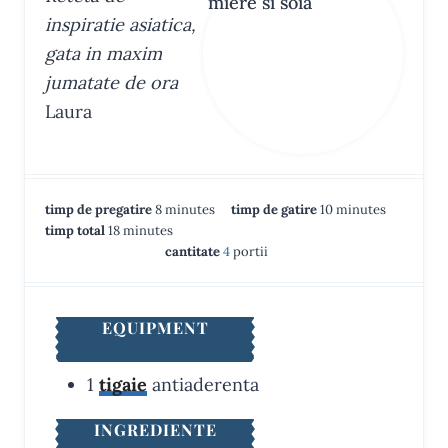
inspiratie asiatica,
gata in maxim
jumatate de ora
Laura
m
m
timp de pregatire
8
minutes
timp de gatire
10
minutes
m
i
i
timp total
18
minutes
i
n
n
cantitate
4
portii
n
u
u
u
t
t
t
e
e
EQUIPMENT
e
s
s
s
1
tigaie
antiaderenta
INGREDIENTE