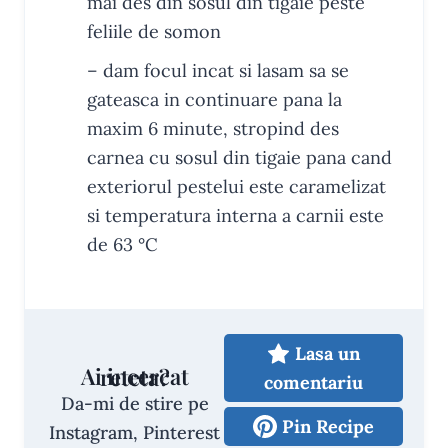
mai des din sosul din tigaie peste
feliile de somon
– dam focul incat si lasam sa se
gateasca in continuare pana la
maxim 6 minute, stropind des
carnea cu sosul din tigaie pana cand
exteriorul pestelui este caramelizat
si temperatura interna a carnii este
de
63
°C
Lasa un
Ai incercat reteta?
comentariu
Da-mi de stire pe
Pin Recipe
Instagram, Pinterest