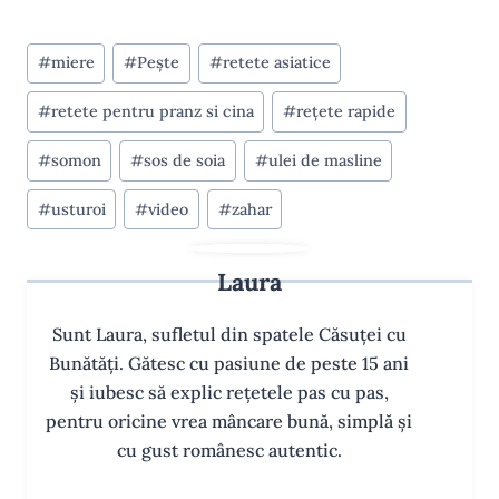
Post
#
miere
#
Pește
#
retete asiatice
Tags:
#
retete pentru pranz si cina
#
rețete rapide
#
somon
#
sos de soia
#
ulei de masline
#
usturoi
#
video
#
zahar
Laura
Sunt Laura, sufletul din spatele Căsuței cu
Bunătăți. Gătesc cu pasiune de peste 15 ani
și iubesc să explic rețetele pas cu pas,
pentru oricine vrea mâncare bună, simplă și
cu gust românesc autentic.