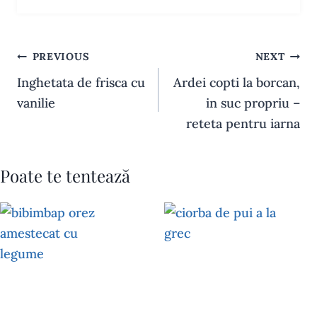
Navigare
PREVIOUS
NEXT
în
Inghetata de frisca cu
Ardei copti la borcan,
articole
vanilie
in suc propriu –
reteta pentru iarna
Poate te tentează