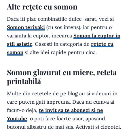
Alte rețete cu somon
Daca iti plac combinatiile dulce-sarat, vezi si
Somon teriyaki
(cu sos intens), iar pentru o
varianta la cuptor, incearca
Somon la cuptor in
stil asiatic
. Gasesti in categoria de
retete cu
somon
si alte idei rapide pentru cina.
Somon glazurat cu miere, reteta
printabilă
Multe din retetele de pe blog au si videouri in
care putem gati impreuna. Daca nu cumva ai
facut-o deja,
te invit sa te abonezi si pe
Youtube
, o poti face foarte usor, apasand
butonul albastru de mai sus. Activati si clopotel,