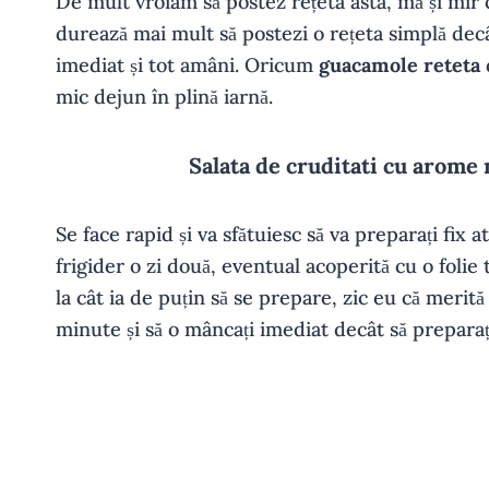
De mult vroiam să postez rețeta asta, mă și mir 
durează mai mult să postezi o rețeta simplă decâ
imediat și tot amâni. Oricum
guacamole reteta
mic dejun în plină iarnă.
Salata de cruditati cu arome
Se face rapid și va sfătuiesc să va preparați fix a
frigider o zi două, eventual acoperită cu o folie
la cât ia de puțin să se prepare, zic eu că merit
minute și să o mâncați imediat decât să preparați 