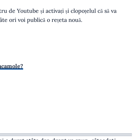
u de Youtube și activați și clopoțelul că să va
âte ori voi publică o rețeta nouă.
uacamole?