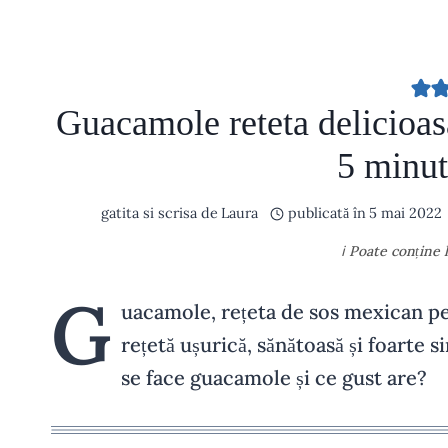
Guacamole reteta delicioasă
5 minu
gatita si scrisa de
Laura
publicată în
5 mai 2022
ℹ️ Poate conține
G
uacamole, rețeta de sos mexican pe 
rețetă ușurică, sănătoasă și foarte
se face guacamole și ce gust are?