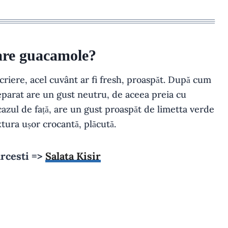
 are guacamole?
criere, acel cuvânt ar fi fresh, proaspăt. După cum
reparat are un gust neutru, de aceea preia cu
cazul de față, are un gust proaspăt de limetta verde
xtura ușor crocantă, plăcută.
urcesti =>
Salata Kisir