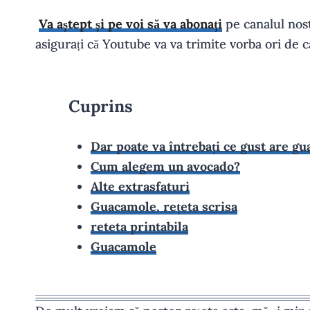
Va aștept și pe voi să va abonați
pe canalul nostr
asigurați că Youtube va va trimite vorba ori de c
Cuprins
Dar poate va întrebați ce gust are g
Cum alegem un avocado?
Alte extrasfaturi
Guacamole, rețeta scrisa
reteta printabila
Guacamole