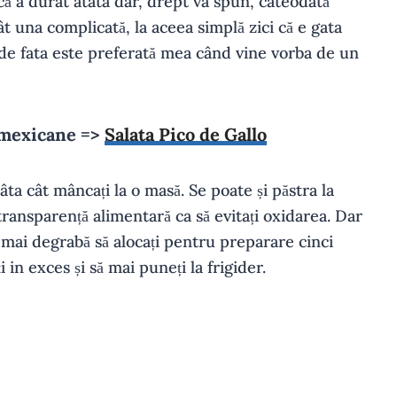
că a durat atâta dar, drept va spun, câteodată
t una complicată, la aceea simplă zici că e gata
de fata este preferată mea când vine vorba de un
 mexicane =>
Salata Pico de Gallo
tâta cât mâncați la o masă. Se poate și păstra la
 transparență alimentară ca să evitați oxidarea. Dar
ă mai degrabă să alocați pentru preparare cinci
in exces și să mai puneți la frigider.