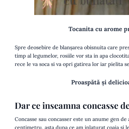
Tocanita cu arome 
Spre deosebire de blanșarea obisnuita care pre
timp al legumelor, rosiile vor sta in apa clocoti
rece le va soca si va opri gatirea lor iar pielita s
Proaspătă și delici
Dar ce inseamna concasse de
Concasse sau concasser este un anume gen de a 
centimetru, asta dupa ce am inlaturat coaja si l