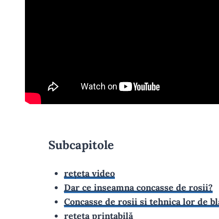
Subcapitole
rețeta video
Dar ce inseamna concasse de rosii?
Concasse de rosii si tehnica lor de b
rețeta printabilă