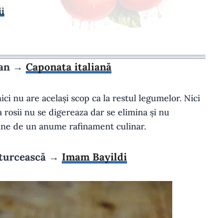
ii
lian →
Caponata italiană
nici nu are același scop ca la restul legumelor. Nici
a rosii nu se digereaza dar se elimina și nu
tine de un anume rafinament culinar.
e turcească →
Imam Bayildi