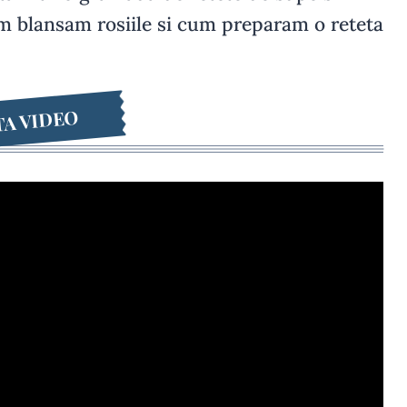
Cum blansam rosiile si cum preparam o reteta
A VIDEO