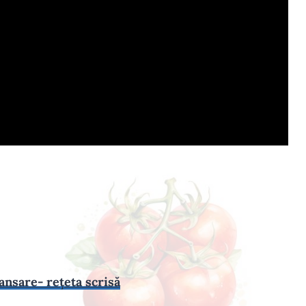
lansare- rețeta scrisă