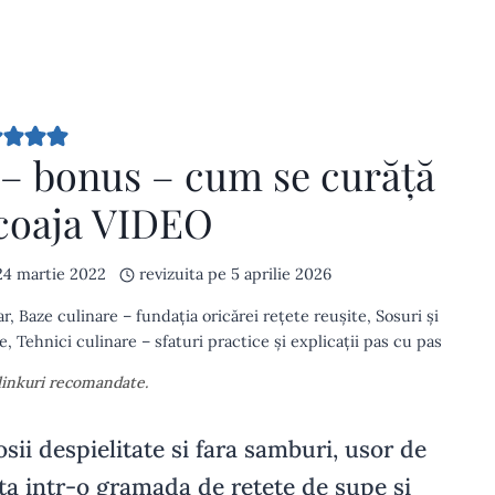
 – bonus – cum se curăță
 coaja VIDEO
24 martie 2022
revizuita pe
5 aprilie 2026
ar
,
Baze culinare – fundația oricărei rețete reușite
,
Sosuri și
e
,
Tehnici culinare – sfaturi practice și explicații pas cu pas
 linkuri recomandate.
sii despielitate si fara samburi, usor de
sita intr-o gramada de retete de supe si