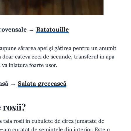
provensale →
Ratatouille
supune sărarea apei și gătirea pentru un anumit
ta doar cateva zeci de secunde, transferul in apa
e va inlatura foarte usor.
oasă →
Salata grecească
 rosii?
taia rosii in cubulete de circa jumatate de
e-am curatat de semintele din interior. Este o