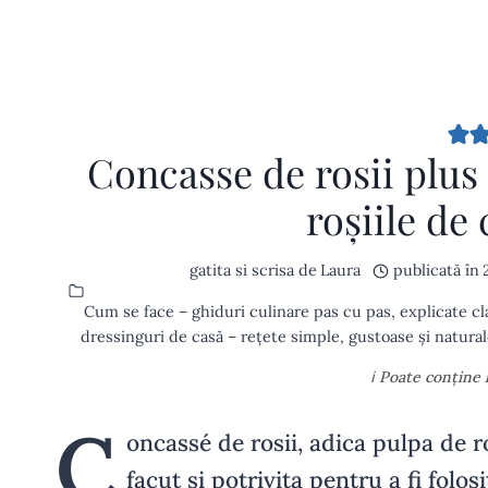
Concasse de rosii plus
roșiile de
gatita si scrisa de
Laura
publicată în
Cum se face – ghiduri culinare pas cu pas, explicate cl
dressinguri de casă – rețete simple, gustoase și natural
ℹ️ Poate conține
C
oncassé de rosii, adica pulpa de ro
facut si potrivita pentru a fi folo