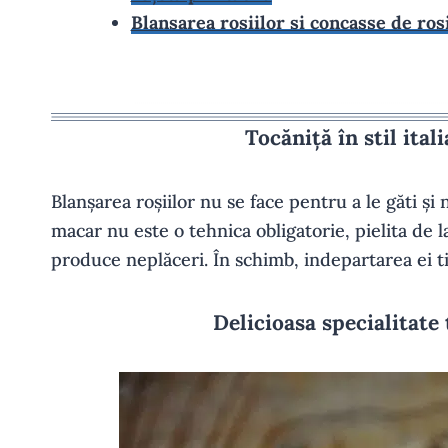
Blansarea rosiilor si concasse de ros
Tocăniță în stil ita
Blanșarea roșiilor nu se face pentru a le găti și 
macar nu este o tehnica obligatorie, pielita de l
produce neplăceri. În schimb, indepartarea ei 
Delicioasa specialitat