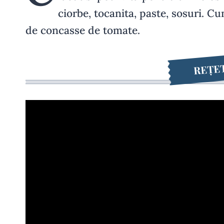
ciorbe, tocanita, paste, sosuri. 
de concasse de tomate.
REȚET