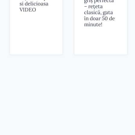
griș perfectă
si delicioasa
– rețeta
VIDEO
clasică, gata
în doar 50 de
minute!