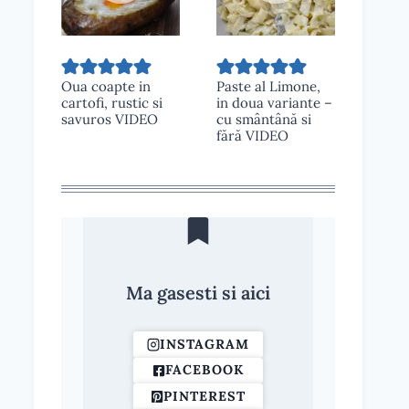
Oua coapte in
Paste al Limone,
cartofi, rustic si
in doua variante –
savuros VIDEO
cu smântână si
fără VIDEO
Ma gasesti si aici
INSTAGRAM
FACEBOOK
PINTEREST