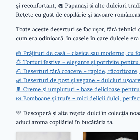
și reconfortant, 🧁 Papanași și alte dulciuri trad
Rețete cu gust de copilărie și savoare româneas
Toate aceste deserturi se fac ușor, fără tehnici 
cum era odinioară, în casele în care dulcele era
🍰 Prăjituri de casă – clasice sau moderne, cu foi
🎂 Torturi festive – elegante și potrivite pentru 
🍮 Deserturi fără coacere – rapide, răcoritoare, 
🌿 Deserturi de post și vegane – dulciuri ușoare
🍫 Creme și umpluturi – baze delicioase pentru p
🍬 Bomboane și trufe – mici delicii dulci, perfec
💛 Descoperă și alte rețete dulci în colecția no
aduci aroma copilăriei în bucătăria ta.