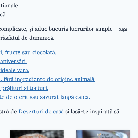
iționale
că.
complicate, și aduc bucuria lucrurilor simple – așa
 răsfățul de duminică.
, fructe sau ciocolată.
aniversări.
ideale vara.
, fără ingrediente de origine animală.
răjituri și torturi.
te de oferit sau savurat lângă cafea.
astră de
Deserturi de casă
și lasă-te inspirată să