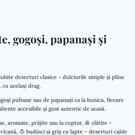
te, gogoși, papanași și
ubite deserturi clasice – dulciurile simple și pline
 cu același drag.
ogoși pufoase sau de papanași ca la bunica, fiecare
ediente accesibile și gust autentic de acasă.
e, aromate, prăjite sau la cuptor, 🥞 clătite –
ricană, 🍮 budinci și griș cu lapte – deserturi calde