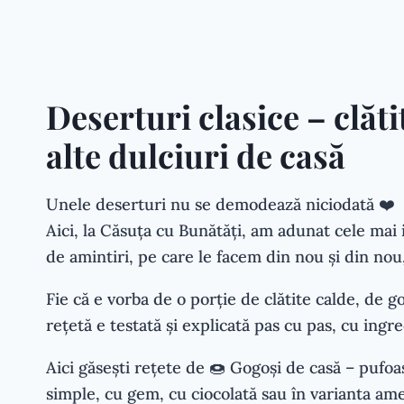
Deserturi clasice – clăti
alte dulciuri de casă
Unele deserturi nu se demodează niciodată ❤️
Aici, la Căsuța cu Bunătăți, am adunat cele mai i
de amintiri, pe care le facem din nou și din nou,
Fie că e vorba de o porție de clătite calde, de g
rețetă e testată și explicată pas cu pas, cu ingr
Aici găsești rețete de 🍩 Gogoși de casă – pufoas
simple, cu gem, cu ciocolată sau în varianta ame