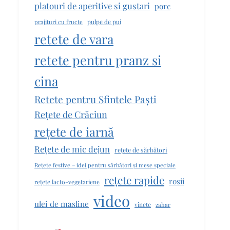
platouri de aperitive si gustari
porc
pulpe de pui
prajituri cu fructe
retete de vara
retete pentru pranz si
cina
Retete pentru Sfintele Paști
Rețete de Crăciun
rețete de iarnă
Rețete de mic dejun
rețete de sărbători
Rețete festive – idei pentru sărbători și mese speciale
rețete rapide
rosii
rețete lacto-vegetariene
video
ulei de masline
vinete
zahar