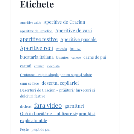
Etichete
Aperitive de Craciun
Aperitive calde
Aperitive de vară
aperitive de Revelion
aperitive festive
Aperitive pascale
Aperitive reci
branza
avocado
bucataria italiana
carne de pui
busuioc
capere
cartofi
chimen
ciocolata
Crutoane – rețete simple pentru supe și salate
desertul copilariei
cum se face
Deserturi de Crăciun – prăjituri/ fursecuri și
dulciuri festive
fara video
garnituri
dovlecei
Ouă în bucătărie – utilizare siguranță și
explicații utile
Pește
piept de pui