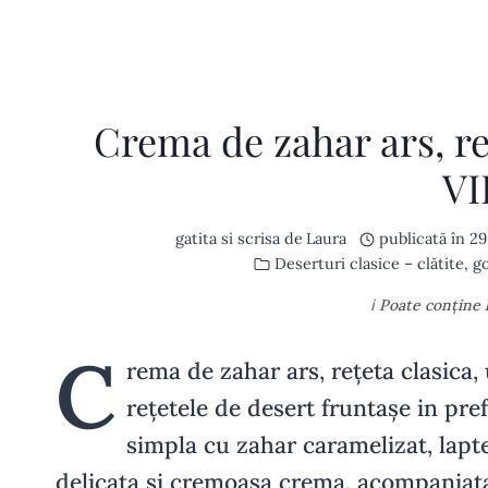
Crema de zahar ars, re
V
gatita si scrisa de
Laura
publicată în
29
Deserturi clasice – clătite, g
ℹ️ Poate conține
C
rema de zahar ars, rețeta clasica
rețetele de desert fruntașe in pref
simpla cu zahar caramelizat, lapte
delicata si cremoasa crema, acompaniat