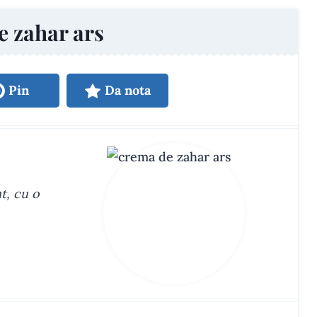
 zahar ars
Pin
Da nota
t, cu o