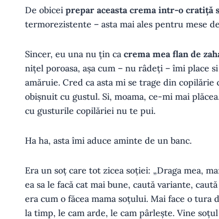
De obicei
prepar aceasta crema intr-o cratiță 
termorezistente – asta mai ales pentru mese de
Sincer, eu una nu țin ca
crema mea flan de zah
nițel poroasa, așa cum – nu râdeți – îmi place si 
amăruie. Cred ca asta mi se trage din copilăr
obișnuit cu gustul. Si, moama, ce-mi mai plăcea.
cu gusturile copilăriei nu te pui.
Ha ha, asta îmi aduce aminte de un banc.
Era un soț care tot zicea soției: „Draga mea, m
ea sa le facă cat mai bune, caută variante, caut
era cum o făcea mama soțului. Mai face o tura de
la timp, le cam arde, le cam pârlește. Vine soțul