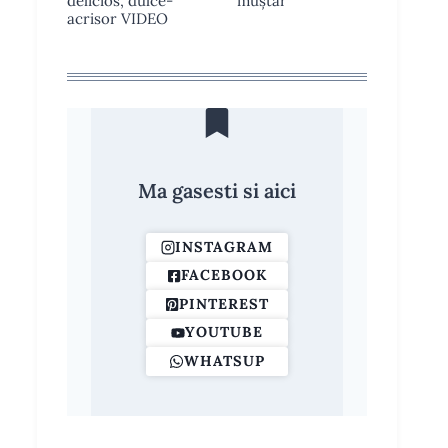
delicios, dulce-
muștar
acrisor VIDEO
Ma gasesti si aici
INSTAGRAM
FACEBOOK
PINTEREST
YOUTUBE
WHATSUP