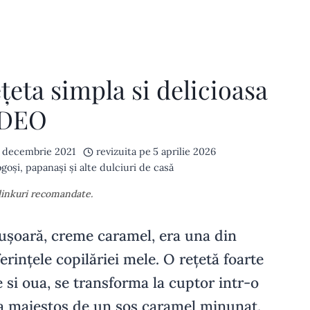
țeta simpla si delicioasa
IDEO
 decembrie 2021
revizuita pe
5 aprilie 2026
ogoși, papanași și alte dulciuri de casă
 linkuri recomandate.
, ușoară, creme caramel, era una din
erințele copilăriei mele. O rețetă foarte
 si oua, se transforma la cuptor intr-o
a maiestos de un sos caramel minunat.