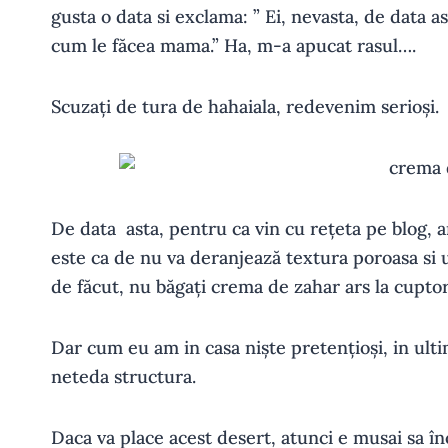
gusta o data si exclama: ” Ei, nevasta, de data a
cum le făcea mama.” Ha, m-a apucat rasul….
Scuzați de tura de hahaiala, redevenim serioși.
De data asta, pentru ca vin cu rețeta pe blog, a
este ca de nu va deranjează textura poroasa si
de făcut, nu băgați crema de zahar ars la cuptor
Dar cum eu am in casa niște pretențioși, in ulti
neteda structura.
Daca va place acest desert, atunci e musai sa în