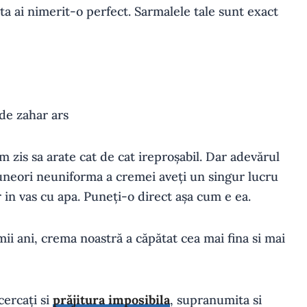
sta ai nimerit-o perfect. Sarmalele tale sunt exact
m zis sa arate cat de cat ireproșabil. Dar adevărul
 uneori neuniforma a cremei aveți un singur lucru
 in vas cu apa. Puneți-o direct așa cum e ea.
mii ani, crema noastră a căpătat cea mai fina si mai
cercați si
prăjitura imposibila
, supranumita si