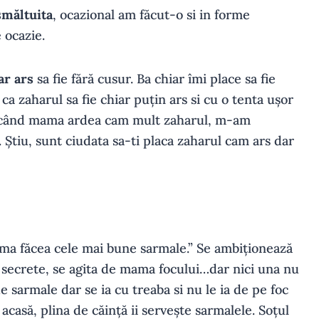
smăltuita
, ocazional am făcut-o si in forme
 ocazie.
ar ars
sa fie fără cusur. Ba chiar îmi place sa fie
ca zaharul sa fie chiar puțin ars si cu o tenta ușor
ie când mama ardea cam mult zaharul, m-am
 Știu, sunt ciudata sa-ti placa zaharul cam ars dar
ama făcea cele mai bune sarmale.” Se ambiționează
ă secrete, se agita de mama focului…dar nici una nu
 sarmale dar se ia cu treaba si nu le ia de pe foc
 acasă, plina de căință ii servește sarmalele. Soțul