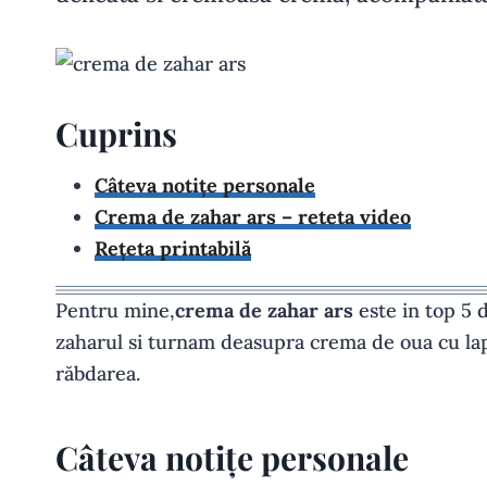
Cuprins
Câteva notițe personale
Crema de zahar ars – reteta video
Rețeta printabilă
Pentru mine,
crema de zahar ars
este in top 5 
zaharul si turnam deasupra crema de oua cu lapt
răbdarea.
Câteva notițe personale