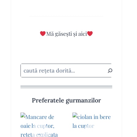
Mă găsești și aici
Caută
Preferatele gurmanzilor