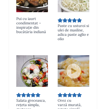
Pui cu iaurt
condimentat –
Paste cu usturoi si
inspirație din
ulei de masline,
bucătăria indiană
adica paste aglio e
olio
Salata greceasca,
Orez cu
rețeta simpla,
varză murată,