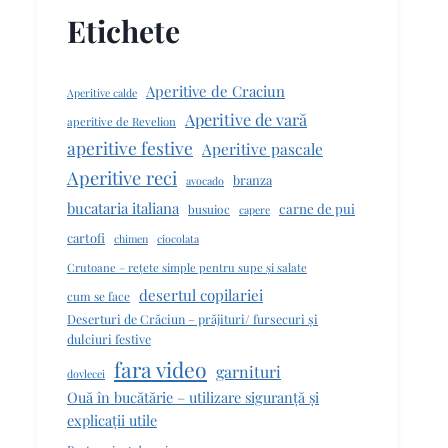
Etichete
Aperitive de Craciun
Aperitive calde
Aperitive de vară
aperitive de Revelion
aperitive festive
Aperitive pascale
Aperitive reci
branza
avocado
bucataria italiana
carne de pui
busuioc
capere
cartofi
chimen
ciocolata
Crutoane – rețete simple pentru supe și salate
desertul copilariei
cum se face
Deserturi de Crăciun – prăjituri/ fursecuri și
dulciuri festive
fara video
garnituri
dovlecei
Ouă în bucătărie – utilizare siguranță și
explicații utile