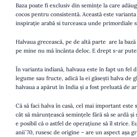
Baza poate fi exclusiv din semințe la care adău
cocos pentru consistentă. Această este varianta
inspirație arabă si turceasca unde primordiale s
Halvaua grecească, pe de altă parte are la bază 
pe mine nu mă încânta deloc. E drept s-ar pute
În varianta indiană, halvaua este în fapt un fel 
legume sau fructe, adică la ei găsești halva de
halvaua a apărut în India și a fost preluată de 
Că să faci halva în casă, cel mai important este 
cât să mărunțească semințele fără să se ardă și
e posibil că o astfel de operațiune să îl strice. 
anii`70, rusesc de origine – are un aspect așa g