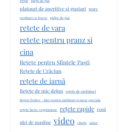
Pește
piept de pui
platouri de aperitive si gustari
porc
pulpe de pui
prajituri cu fructe
retete de vara
retete pentru pranz si
cina
Retete pentru Sfintele Paști
Rețete de Crăciun
rețete de iarnă
Rețete de mic dejun
rețete de sărbători
Rețete festive – idei pentru sărbători și mese speciale
rețete rapide
rosii
rețete lacto-vegetariene
video
ulei de masline
vinete
zahar