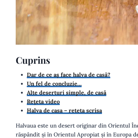
Cuprins
Dar de ce aș face halva de casă?
Un fel de concluzie…
Alte deserturi simple, de casă
Rețeta video
Halva de casa – reteta scrisa
Halvaua este un desert originar din Orientul Înd
răspândit și în Orientul Apropiat și în Europa de