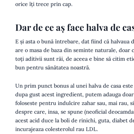
orice îți trece prin cap.
Dar de ce aș face halva de ca
E și asta o bună întrebare, dat fiind că halvaua
are o masa de baza din seminte naturale, doar că
toți aditivii sunt răi, de aceea e bine să citim 
bun pentru sănătatea noastră.
Un prim punct bonus al unei halva de casa este
dupa gust acest ingredient, putem adauga doar f
foloseste pentru indulcire zahar sau, mai rau, si
despre care, insa, se spune (neoficial deocamdat
acest acid duce la boli de rinichi, guta, diabet d
incurajeaza colesterolul rau LDL.