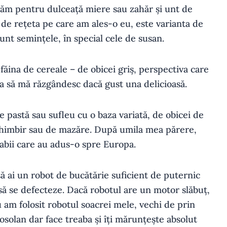
găm pentru dulceață miere sau zahăr și unt de
 de rețeta pe care am ales-o eu, este varianta de
unt semințele, în special cele de susan.
făina de cereale – de obicei griș, perspectiva care
a să mă răzgândesc dacă gust una delicioasă.
de pastă sau sufleu cu o baza variată, de obicei de
 ghimbir sau de mazăre. După umila mea părere,
arabii care au adus-o spre Europa.
să ai un robot de bucătărie suficient de puternic
 să se defecteze. Dacă robotul are un motor slăbuț,
Eu am folosit robotul soacrei mele, vechi de prin
rosolan dar face treaba și îți mărunțește absolut