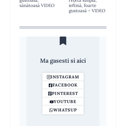
gustoasa,
rețeta simplă,
sănătoasă VIDEO
ieftină, foarte
gustoasă – VIDEO
Ma gasesti si aici
INSTAGRAM
FACEBOOK
PINTEREST
YOUTUBE
WHATSUP