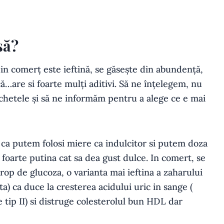
să?
 din comerț este ieftină, se găsește din abundență,
…are si foarte mulți aditivi. Să ne înțelegem, nu
etichetele și să ne informăm pentru a alege ce e mai
 ca putem folosi miere ca indulcitor si putem doza
oarte putina cat sa dea gust dulce. In comert, se
rop de glucoza, o varianta mai ieftina a zaharului
a) ca duce la cresterea acidului uric in sange (
e tip II) si distruge colesterolul bun HDL dar