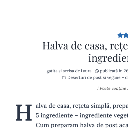
Halva de casa, rețe
ingredi
gatita si scrisa de
Laura
publicată în
26
Deserturi de post și vegane – du
ℹ️ Poate conține
H
alva de casa, rețeta simplă, prep
5 ingrediente – ingrediente veget
Cum preparam halva de post ac