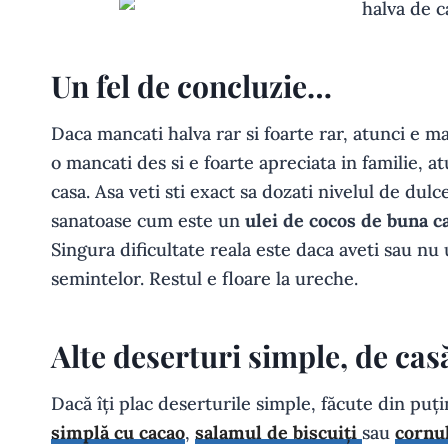
Un fel de concluzie…
Daca mancati halva rar si foarte rar, atunci e mai
o mancati des si e foarte apreciata in familie, at
casa. Asa veti sti exact sa dozati nivelul de dul
sanatoase cum este un
ulei de cocos de buna ca
Singura dificultate reala este daca aveti sau n
semintelor. Restul e floare la ureche.
Alte deserturi simple, de cas
Dacă îți plac deserturile simple, făcute din puț
simplă cu cacao
,
salamul de biscuiți
sau
cornu