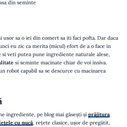
 usor sa o iei din comert sa iti faci pofta. Dar daca
unci eu zic ca merita (micul) efort de a o face in
ce si veti putea pune ingrediente naturale alese,
litate
si seminte macinate chiar de voi insiva.
u un robot capabil sa se descurce cu macinarea
ă
ine ingrediente, pe blog mai găsești și
prăjitura
lețele cu nucă
, rețete clasice, ușor de pregătit,