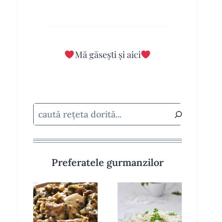
Mă găsești și aici
Caută
Preferatele gurmanzilor