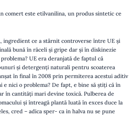
n comert este etilvanilina, un produs sintetic ce
, ingredient ce a stârnit controverse între UE și
nală bună în răceli și gripe dar și în diskinezie
 e problema? UE era deranjată de faptul că
punuri și detergenți naturali pentru scoaterea
nșat în final în 2008 prin permiterea acestui aditiv
 e nici o problema? De fapt, e bine să știți că în
 în cantități mari devine toxică. Pulberea de
macului și întreagă plantă luată în exces duce la
teles, cred – adica sper- ca in halva nu se pune