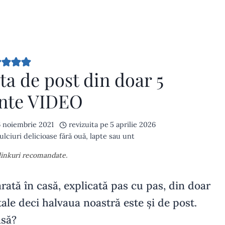
ta de post din doar 5
ente VIDEO
 noiembrie 2021
revizuita pe
5 aprilie 2026
lciuri delicioase fără ouă, lapte sau unt
 linkuri recomandate.
arată în casă, explicată pas cu pas, din doar
ale deci halvaua noastră este și de post.
asă?