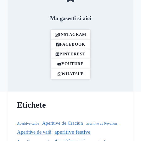
Ma gasesti si aici
INSTAGRAM
FACEBOOK
PINTEREST
YOUTUBE
WHATSUP
Etichete
Aperitive de Craciun
aperitive de Revelion
Aperitive calde
aperitive festive
Aperitive de vară