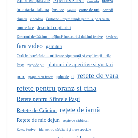
Aperitive reci
Aperitive pascale
branza
avocado
bucataria italiana
carne de pui
busuioc
cartofi
capere
Crutoane – rețete simple pentru supe și salate
chimen
ciocolata
desertul copilariei
cum se face
Deserturi de Crăciun – prăjituri/ fursecuri și dulciuri festive
dovlecei
fara video
garnituri
Ouă în bucătărie – utilizare siguranță și explicații utile
platouri de aperitive si gustari
Pește
piept de pui
retete de vara
porc
pulpe de pui
prajituri cu fructe
retete pentru pranz si cina
Retete pentru Sfintele Paști
rețete de iarnă
Rețete de Crăciun
Rețete de mic dejun
rețete de sărbători
Rețete festive – idei pentru sărbători și mese speciale