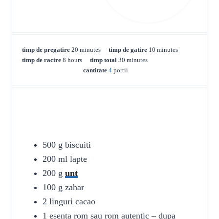
m
m
timp de pregatire
20
minutes
timp de gatire
10
minutes
h
i
m
i
timp de racire
8
hours
timp total
30
minutes
o
n
i
n
cantitate
4
portii
u
u
n
u
r
t
u
t
s
e
t
e
s
e
s
INGREDIENTE
s
500
g
biscuiti
200
ml
lapte
200
g
unt
100
g
zahar
2
linguri
cacao
1
esenta
rom
sau rom autentic – dupa