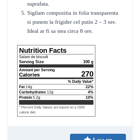
suprafata.
Sigilam compozitia in folia transparenta
si punem la frigider cel putin 2 – 3 ore.
Ideal ar fi sa stea circa 8 ore.
Nutrition Facts
Salam de biscuiti
Serving Size
100 g
Amount per Serving
270
Calories
% Daily Value*
Fat
14
g
22
%
Carbohydrates
12
g
4
%
Protein
5.2
g
10
%
* Percent Daily Values are based on a 2000
calorie diet.
Lasa un