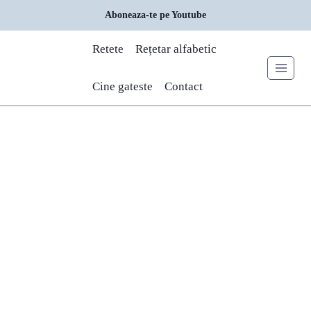
Skip
Aboneaza-te pe Youtube
to
content
Retete
Rețetar alfabetic
Cine gateste
Contact