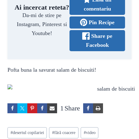
Ai incercat reteta?
comentariu
Da-mi de stire pe
Pin Recipe
Instagram, Pinterest si
Youtube!
Share pe
Facebook
Pofta buna la savurat salam de biscuiti!
1
Share
Post
#
desertul copilariei
#
fără coacere
#
video
Tags: