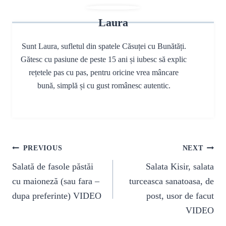
Laura
Sunt Laura, sufletul din spatele Căsuței cu Bunătăți.
Gătesc cu pasiune de peste 15 ani și iubesc să explic
rețetele pas cu pas, pentru oricine vrea mâncare
bună, simplă și cu gust românesc autentic.
Navigare
PREVIOUS
NEXT
în
Salată de fasole păstăi
Salata Kisir, salata
articole
cu maioneză (sau fara –
turceasca sanatoasa, de
dupa preferinte) VIDEO
post, usor de facut
VIDEO