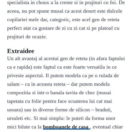
specialista in choux a la creme si in prajituri cu foi. De
aceea, nu pot spune musai ca acest desert este dulcele
copilariei mele dar, categoric, este acel gen de reteta
perfect atat ca gustare de zi cu zi cat si pe platoul cu
prajituri de ocazie.
Extraidee
Un alt avantaj al acestui gen de reteta (in afara faptului
ca e rapida) este faptul ca este foarte versatila in ce
priveste aspectul. Il putem modela ca pe o rulada de
salam – ca in aceasta reteta – dar putem modela
compozitia si intr-o banala tavita de chec (musai
tapetata cu folie pentru face scoaterea lui cat mai
usoara) sau in diverse forme de silicon – braduti,
ursuleti etc. Si mai simplu: le puteti da forma unor
mici bilute ca la
bomboanele de casa
, eventual chiar