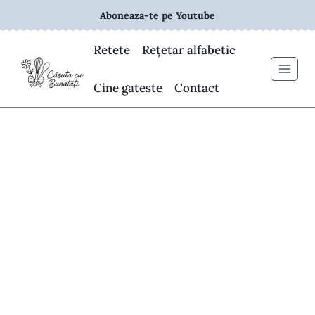
Skip
Aboneaza-te pe Youtube
to
content
Retete
Rețetar alfabetic
Cine gateste
Contact