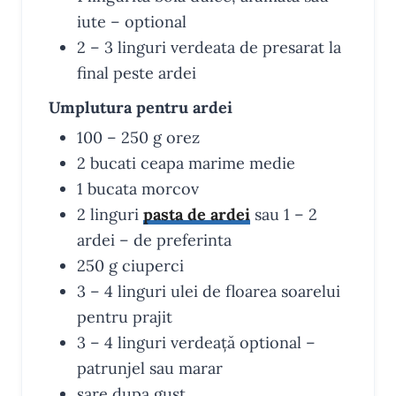
iute – optional
2 – 3
linguri
verdeata
de presarat la
final peste ardei
Umplutura pentru ardei
100 – 250
g
orez
2
bucati
ceapa
marime medie
1
bucata
morcov
2
linguri
pasta de ardei
sau 1 – 2
ardei – de preferinta
250
g
ciuperci
3 – 4
linguri
ulei de floarea soarelui
pentru prajit
3 – 4
linguri
verdeață
optional –
patrunjel sau marar
sare
dupa gust