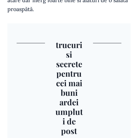
atare dar merg foarte bine si alături de o salată
proaspătă.
trucuri
si
secrete
pentru
cei mai
buni
ardei
umplut
i de
post