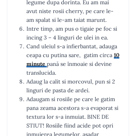
legume dupa dorinta. Eu am mai
avut niste rosii cherry, pe care le-
am spalat si le-am taiat marunt.
Intre timp, am pus o tigaie pe foc si
incing 3 – 4 linguri de ulei in ea.
Cand uleiul s-a infierbantat, adauga
ceapa cu putina sare, gatim circa
10
minute
pană se înmoaie si devine
translucida.
Adaug la calit si morcovul, pun si 2
linguri de pasta de ardei.
Adaugam si rosiile pe care le gatim
pana zeama acestora s-a evaporat si
textura lor s-a inmuiat. BINE DE
STIUT! Rosiile fiind acide pot opri
inmuierea legumelor, asadar