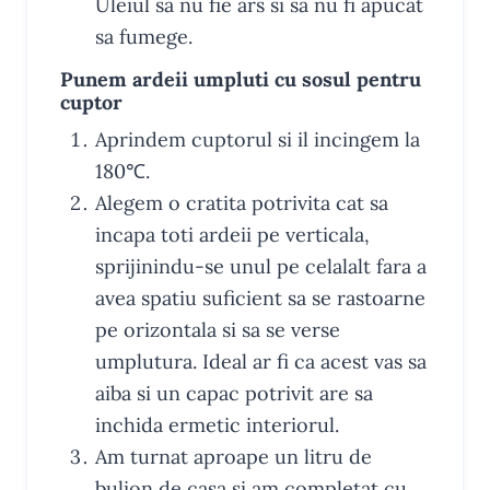
Uleiul sa nu fie ars si sa nu fi apucat
sa fumege.
Punem ardeii umpluti cu sosul pentru
cuptor
Aprindem cuptorul si il incingem la
180℃.
Alegem o cratita potrivita cat sa
incapa toti ardeii pe verticala,
sprijinindu-se unul pe celalalt fara a
avea spatiu suficient sa se rastoarne
pe orizontala si sa se verse
umplutura. Ideal ar fi ca acest vas sa
aiba si un capac potrivit are sa
inchida ermetic interiorul.
Am turnat aproape un litru de
bulion de casa si am completat cu