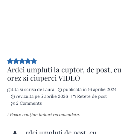
Ardei umpluti la cuptor, de post, cu
orez si ciuperci VIDEO
gatita si scrisa de
Laura
publicată în
16 aprilie 2024
revizuita pe
5 aprilie 2026
Retete de post
2 Comments
ℹ️ Poate conține linkuri recomandate.
rdei umpluti de post, cu