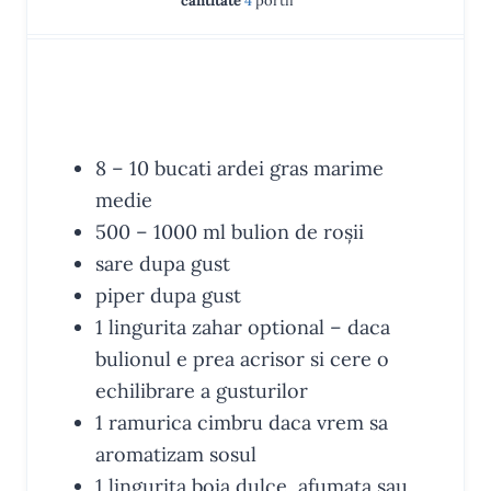
cantitate
4
portii
n
u
u
n
r
u
t
r
u
t
e
t
e
s
e
INGREDIENTE
s
s
8 – 10
bucati
ardei gras
marime
medie
500 – 1000
ml
bulion de roșii
sare
dupa gust
piper
dupa gust
1
lingurita
zahar
optional – daca
bulionul e prea acrisor si cere o
echilibrare a gusturilor
1
ramurica
cimbru
daca vrem sa
aromatizam sosul
1
lingurita
boia
dulce, afumata sau