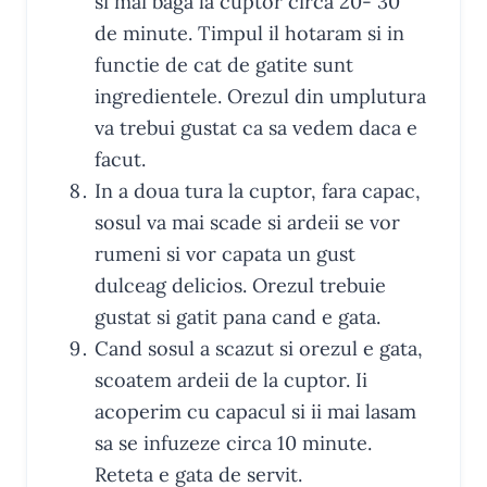
si mai baga la cuptor circa 20- 30
de minute. Timpul il hotaram si in
functie de cat de gatite sunt
ingredientele. Orezul din umplutura
va trebui gustat ca sa vedem daca e
facut.
In a doua tura la cuptor, fara capac,
sosul va mai scade si ardeii se vor
rumeni si vor capata un gust
dulceag delicios. Orezul trebuie
gustat si gatit pana cand e gata.
Cand sosul a scazut si orezul e gata,
scoatem ardeii de la cuptor. Ii
acoperim cu capacul si ii mai lasam
sa se infuzeze circa 10 minute.
Reteta e gata de servit.