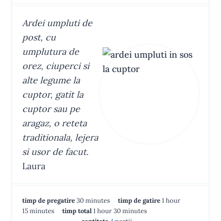
Ardei umpluti de
post, cu
umplutura de
orez, ciuperci si
alte legume la
cuptor, gatit la
cuptor sau pe
aragaz, o reteta
traditionala, lejera
si usor de facut.
Laura
m
h
timp de pregatire
30
minutes
timp de gatire
1
hour
m
i
h
m
o
15
minutes
timp total
1
hour
30
minutes
i
n
o
i
u