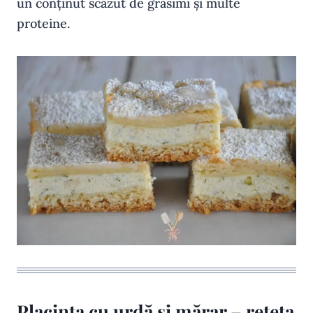
un conținut scăzut de grăsimi și multe
proteine.
Placinta cu urdă si mărar – reteta