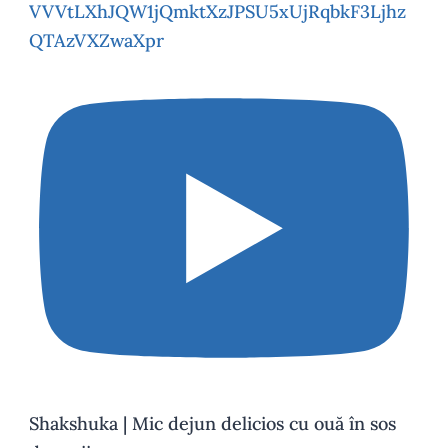
VVVtLXhJQW1jQmktXzJPSU5xUjRqbkF3Ljhz
QTAzVXZwaXpr
Shakshuka | Mic dejun delicios cu ouă în sos