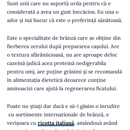
Sunt unii care nu suportă urda pentru că e
considerată a avea un gust înecăcios. Eu una o
ador și mă bucur că este o preferință sănătoasă.
Este o specialitate de brânză care se obține din
fierberea zerului după prepararea cașului. Are
o textura sfărâmicioasă, nu are aproape deloc
cazeină (adică acea proteină nedigerabila
pentru om), are puține grăsimi și se recomandă
în alimentația dietetică deoarece conține
aminoacizi care ajută la regenerarea ficatului.
Poate nu știați dar dacă e să-i găsim o înrudire
cu sortimente internationale de brânză, e
verișoara cu
ricotta italiană
, amândouă având