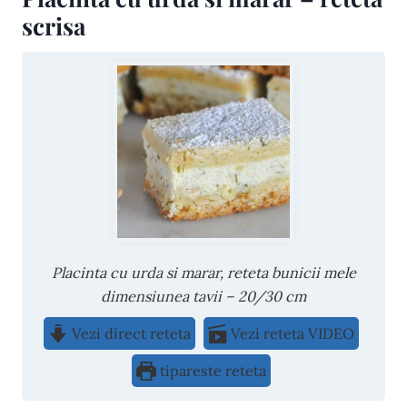
scrisa
Placinta cu urda si marar, reteta bunicii mele
dimensiunea tavii – 20/30 cm
Vezi direct reteta
Vezi reteta VIDEO
tipareste reteta