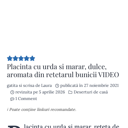
Placinta cu urda si marar, dulce,
aromata din retetarul bunicii VIDEO
gatita si scrisa de
Laura
publicată în
27 noiembrie 2021
revizuita pe
5 aprilie 2026
Deserturi de casă
1 Comment
ℹ️ Poate conține linkuri recomandate.
lacinta cu urda si marar, rețeta de