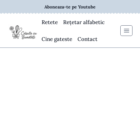
Skip
Aboneaza-te pe Youtube
to
content
Retete
Rețetar alfabetic
Cine gateste
Contact