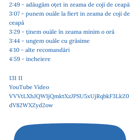
2:49 - adăugăm oțet in zeama de coji de ceapă
3:07 - punem ouăle la fiert in zeama de coji de
ceapă
3:29 - ținem ouăle în zeama minim o oră
3:44 - ungem ouăle cu grăsime
4:10 - alte recomandări
4:59 - incheiere
131
11
YouTube Video
VVVtLXhJQW1jQmktXzJPSU5xUjRqbkF3LkZ0
dV82WXZyd2ow