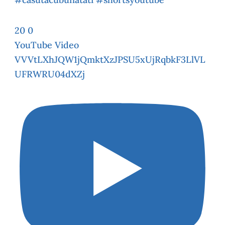
20
0
YouTube Video
VVVtLXhJQW1jQmktXzJPSU5xUjRqbkF3LlVL
UFRWRU04dXZj