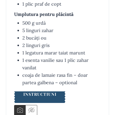
1
plic
praf de copt
Umplutura pentru plăcintă
500
g
urdă
5
linguri
zahar
2
bucăți
ou
2
linguri
gris
1
legatura
marar
taiat marunt
1
esenta
vanilie
sau 1 plic zahar
vanilat
coaja de lamaie
rasa fin – doar
partea galbena – optional
INSTRUCTIUNI