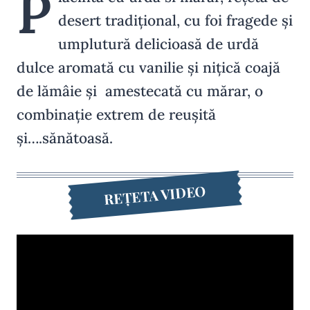
P
desert tradițional, cu foi fragede și
umplutură delicioasă de urdă
dulce aromată cu vanilie și nițică coajă
de lămâie și amestecată cu mărar, o
combinație extrem de reușită
și….sănătoasă.
REȚETA VIDEO