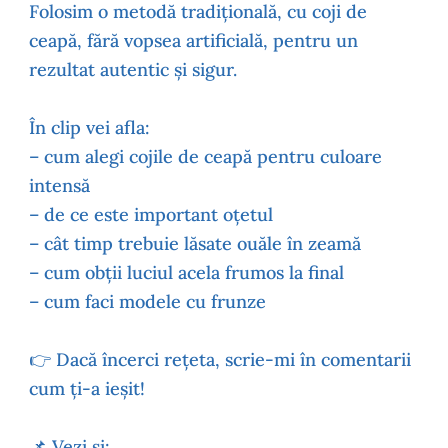
Folosim o metodă tradițională, cu coji de
ceapă, fără vopsea artificială, pentru un
rezultat autentic și sigur.
În clip vei afla:
– cum alegi cojile de ceapă pentru culoare
intensă
– de ce este important oțetul
– cât timp trebuie lăsate ouăle în zeamă
– cum obții luciul acela frumos la final
– cum faci modele cu frunze
👉 Dacă încerci rețeta, scrie-mi în comentarii
cum ți-a ieșit!
📌 Vezi și: