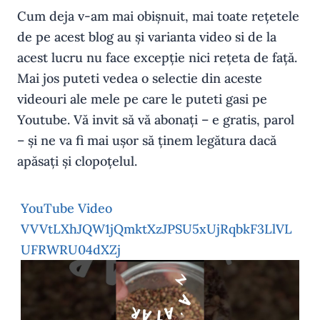
Cum deja v-am mai obișnuit, mai toate rețetele
de pe acest blog au și varianta video si de la
acest lucru nu face excepție nici rețeta de față.
Mai jos puteti vedea o selectie din aceste
videouri ale mele pe care le puteti gasi pe
Youtube. Vă invit să vă abonați – e gratis, parol
– și ne va fi mai ușor să ținem legătura dacă
apăsați și clopoțelul.
YouTube Video
VVVtLXhJQW1jQmktXzJPSU5xUjRqbkF3LlVL
UFRWRU04dXZj