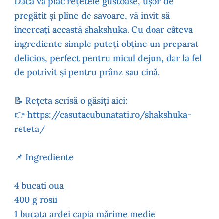
Dacă vă plac rețetele gustoase, ușor de
pregătit și pline de savoare, vă invit să
încercați această shakshuka. Cu doar câteva
ingrediente simple puteți obține un preparat
delicios, perfect pentru micul dejun, dar la fel
de potrivit și pentru prânz sau cină.
📝 Rețeta scrisă o găsiți aici:
👉 https://casutacubunatati.ro/shakshuka-
reteta/
📌 Ingrediente
4 bucati oua
400 g rosii
1 bucata ardei capia mărime medie