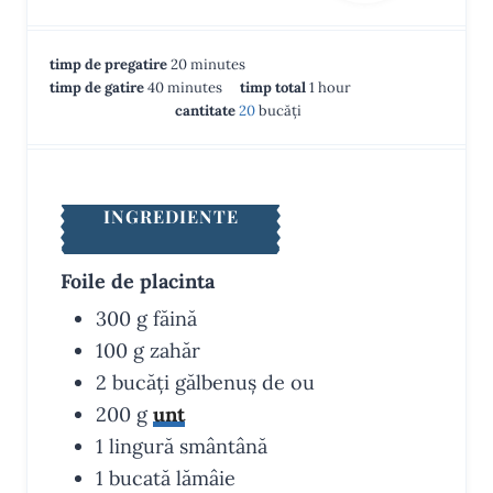
m
timp de pregatire
20
minutes
m
i
h
timp de gatire
40
minutes
timp total
1
hour
i
n
o
cantitate
20
bucăți
n
u
u
u
t
r
t
e
e
s
INGREDIENTE
s
Foile de placinta
300
g
făină
100
g
zahăr
2
bucăți
gălbenuș de ou
200
g
unt
1
lingură
smântână
1
bucată
lămâie