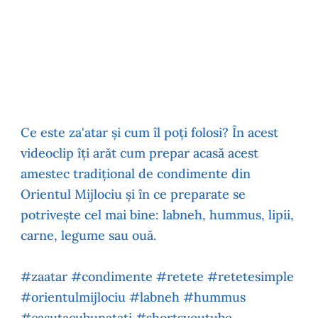
Ce este za'atar și cum îl poți folosi? În acest
videoclip îți arăt cum prepar acasă acest
amestec tradițional de condimente din
Orientul Mijlociu și în ce preparate se
potrivește cel mai bine: labneh, hummus, lipii,
carne, legume sau ouă.
#zaatar #condimente #retete #retetesimple
#orientulmijlociu #labneh #hummus
#casutacubunatati #shortsyoutube