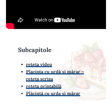
Subcapitole
rețeta video
Placinta cu urdă si mărar –
reteta scrisa
rețeta printabilă
Plăcintă cu urda si mărar