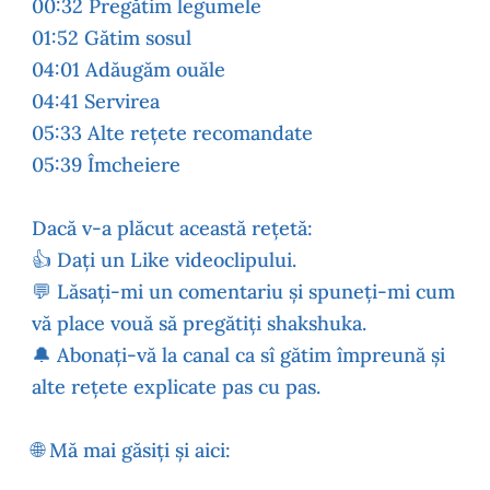
00:32 Pregătim legumele
01:52 Gătim sosul
04:01 Adăugăm ouăle
04:41 Servirea
05:33 Alte rețete recomandate
05:39 Îmcheiere
Dacă v-a plăcut această rețetă:
👍 Dați un Like videoclipului.
💬 Lăsați-mi un comentariu și spuneți-mi cum
vă place vouă să pregătiți shakshuka.
🔔 Abonați-vă la canal ca sî gătim împreună și
alte rețete explicate pas cu pas.
🌐 Mă mai găsiți și aici: