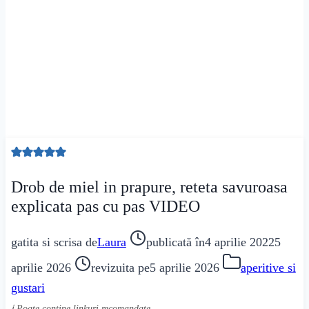
Drob de miel in prapure, reteta savuroasa
explicata pas cu pas VIDEO
gatita si scrisa de
Laura
publicată în
4 aprilie 2022
5
aprilie 2026
revizuita pe
5 aprilie 2026
aperitive si
gustari
ℹ️ Poate conține linkuri recomandate.