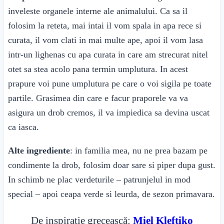
inveleste organele interne ale animalului. Ca sa il
folosim la reteta, mai intai il vom spala in apa rece si
curata, il vom clati in mai multe ape, apoi il vom lasa
intr-un lighenas cu apa curata in care am strecurat nitel
otet sa stea acolo pana termin umplutura. In acest
prapure voi pune umplutura pe care o voi sigila pe toate
partile. Grasimea din care e facur praporele va va
asigura un drob cremos, il va impiedica sa devina uscat
ca iasca.
Alte ingrediente
: in familia mea, nu ne prea bazam pe
condimente la drob, folosim doar sare si piper dupa gust.
In schimb ne plac verdeturile – patrunjelul in mod
special – apoi ceapa verde si leurda, de sezon primavara.
De inspirație grecească:
Miel Kleftiko