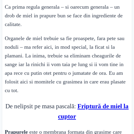
Ca prima regula generala – si oarecum generala – un
drob de miel in prapure bun se face din ingrediente de
calitate.
Organele de miel trebuie sa fie proaspete, fara pete sau
noduli – ma refer aici, in mod special, la ficat si la
plamani. La inima, trebuie sa eliminam cheagurile de
sange iar la rinichi ii vom taia pe lung si ii vom tine in
apa rece cu putin otet pentru o jumatate de ora. Eu am
folosit aici si momitele cu grasimea in care erau plasate
cu tot.
De nelipsit pe masa pascală:
Friptură de miel la
cuptor
Prapurele
este o membrana formata din grasime care