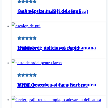
Ouă vopsite în coji de ceapă (metodă naturală, ca la bunica)
Escalop de pui cu sos de smantana si ciuperci, delicios si rapid – VIDEO
Pasta de ardei sau gogosari pentru iarna, reteta cu si fara fierbere VIDEO