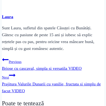
Laura
Sunt Laura, sufletul din spatele Căsuței cu Bunătăți.
Gătesc cu pasiune de peste 15 ani și iubesc să explic
rețetele pas cu pas, pentru oricine vrea mâncare bună,
simplă și cu gust românesc autentic.
Navigare
Previous
în
Briose cu cascaval, simpla si versatila VIDEO
articole
Next
Prajitura Valurile Dunarii cu vanilie, fructata si simplu de
facut VIDEO
Poate te tentează