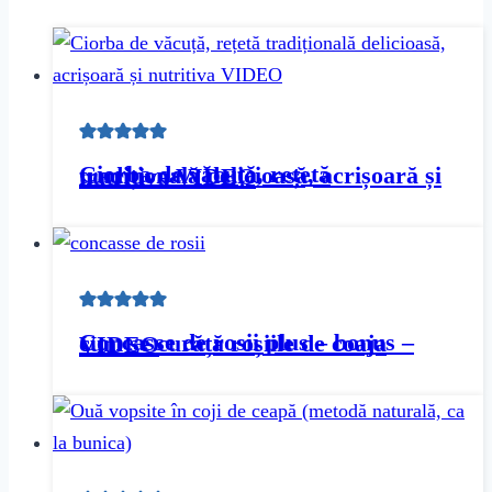
Ciorba de văcuță, rețetă tradițională delicioasă, acrișoară și nutritiva VIDEO
Concasse de rosii plus – bonus – cum se curăță roșiile de coaja VIDEO