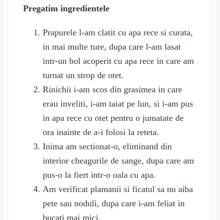
Pregatim ingredientele
Prapurele l-am clatit cu apa rece si curata,
in mai multe ture, dupa care l-am lasat
intr-un bol acoperit cu apa rece in care am
turnat un strop de otet.
Rinichii i-am scos din grasimea in care
erau inveliti, i-am taiat pe lun, si i-am pus
in apa rece cu otet pentru
o jumatate de
ora
inainte de a-i folosi la reteta.
Inima am sectionat-o, eliminand din
interior cheagurile de sange, dupa care am
pus-o la fiert intr-o oala cu apa.
Am verificat plamanii si ficatul sa nu aiba
pete sau noduli, dupa care i-am feliat in
bucati mai mici.