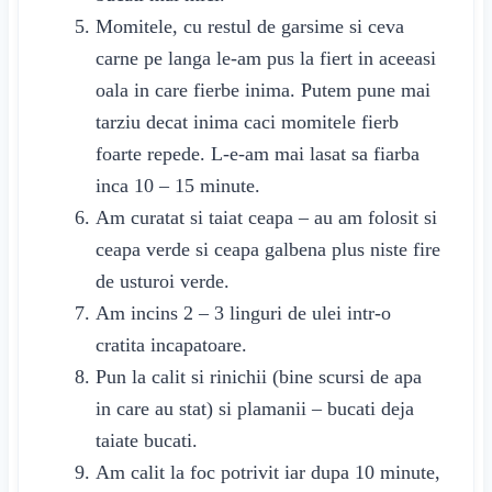
Momitele, cu restul de garsime si ceva
carne pe langa le-am pus la fiert in aceeasi
oala in care fierbe inima. Putem pune mai
tarziu decat inima caci momitele fierb
foarte repede. L-e-am mai lasat sa fiarba
inca
10 – 15 minute
.
Am curatat si taiat ceapa – au am folosit si
ceapa verde si ceapa galbena plus niste fire
de usturoi verde.
Am incins 2 – 3 linguri de ulei intr-o
cratita incapatoare.
Pun la calit si rinichii (bine scursi de apa
in care au stat) si plamanii – bucati deja
taiate bucati.
Am calit la foc potrivit iar dupa
10 minute
,