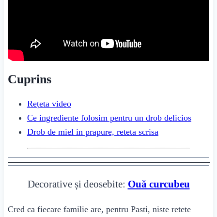
Cuprins
Rețeta video
Ce ingrediente folosim pentru un drob delicios
Drob de miel in prapure, reteta scrisa
Decorative și deosebite:
Ouă curcubeu
Cred ca fiecare familie are, pentru Pasti, niste retete