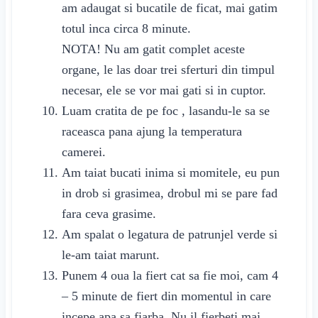
am adaugat si bucatile de ficat, mai gatim
totul inca circa
8 minute
.
NOTA! Nu am gatit complet aceste
organe, le las doar trei sferturi din timpul
necesar, ele se vor mai gati si in cuptor.
Luam cratita de pe foc , lasandu-le sa se
raceasca pana ajung la temperatura
camerei.
Am taiat bucati inima si momitele, eu pun
in drob si grasimea, drobul mi se pare fad
fara ceva grasime.
Am spalat o legatura de patrunjel verde si
le-am taiat marunt.
Punem 4 oua la fiert cat sa fie moi, cam 4
– 5 minute de fiert din momentul in care
incepe apa sa fiarba. Nu il fierbeti mai