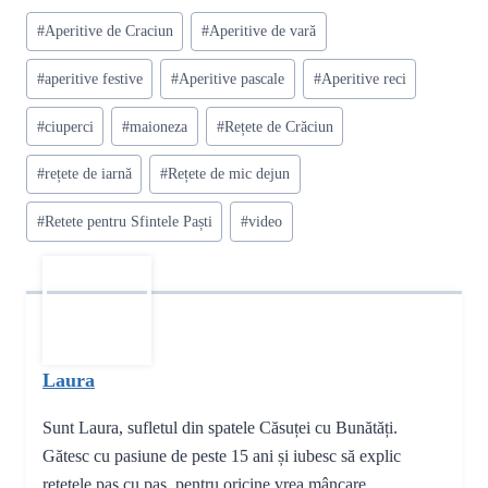
Post
#
Aperitive de Craciun
#
Aperitive de vară
Tags:
#
aperitive festive
#
Aperitive pascale
#
Aperitive reci
#
ciuperci
#
maioneza
#
Rețete de Crăciun
#
rețete de iarnă
#
Rețete de mic dejun
#
Retete pentru Sfintele Paști
#
video
Laura
Sunt Laura, sufletul din spatele Căsuței cu Bunătăți.
Gătesc cu pasiune de peste 15 ani și iubesc să explic
rețetele pas cu pas, pentru oricine vrea mâncare