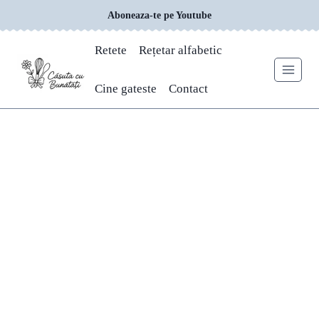
Skip
Aboneaza-te pe Youtube
to
content
Retete
Rețetar alfabetic
Cine gateste
Contact