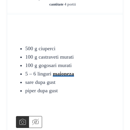
i
n
i
n
cantitate
4
portii
n
u
n
u
u
t
u
t
t
e
t
e
e
s
e
s
INGREDIENTE
s
s
500
g
ciuperci
100
g
castraveti
murati
100
g
gogosari
murati
5 – 6
linguri
maioneza
sare
dupa gust
piper
dupa gust
INSTRUCTIUNI