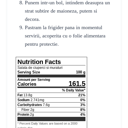
Punem intr-un bol, intindem deasupra un
strat subtire de maioneza, putem si
decora.
Pastram la frigider pana in momentul
servirii, acoperita cu o folie alimentara
pentru protectie.
Nutrition Facts
Salata de ciuperci si muraturi
Serving Size
100 g
Amount per Serving
161.5
Calories
% Daily Value*
Fat
13.8
g
21
%
Sodium
2.741
mg
0
%
Carbohydrates
7.6
g
3
%
Fiber
2
g
8
%
Protein
2
g
4
%
* Percent Daily Values are based on a 2000