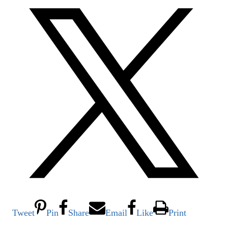
Tweet
Pin
Share
Email
Like
Print