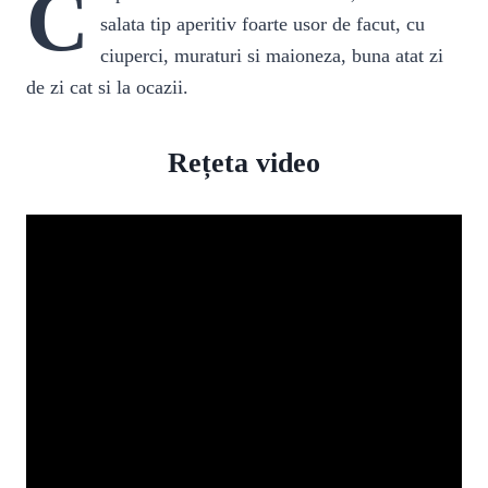
C
salata tip aperitiv foarte usor de facut, cu
ciuperci, muraturi si maioneza, buna atat zi
de zi cat si la ocazii.
Rețeta video