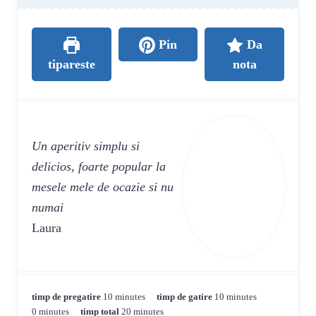
Pin
Da
tipareste
nota
Un aperitiv simplu si
delicios, foarte popular la
mesele mele de ocazie si nu
numai
Laura
m
m
timp de pregatire
10
minutes
timp de gatire
10
minutes
m
i
m
i
0
minutes
timp total
20
minutes