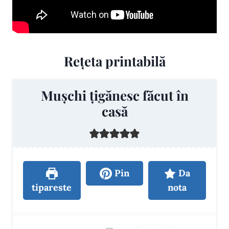
Rețeta printabilă
Mușchi țigănesc făcut în
casă
Pin
Da
tipareste
nota