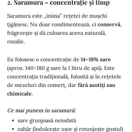
2. Saramura – concentrație și timp
Saramura este „inima” rețetei de mușchi
țigănesc. Nu doar condimentează, ci
conservă
,
frăgezește și dă culoarea aceea naturală,
rozalie.
Eu folosesc o concentrație de
14–18% sare
(aprox. 140–180 g sare la 1 litru de apă). Este
concentrația tradițională, folosită și în rețetele
de mezeluri din comerț, dar
fără azotiți sau
chimicale
.
Ce mai punem în saramură:
sare grunjoasă neiodată
zahăr (îndulcește ușor și rotunjește gustul)