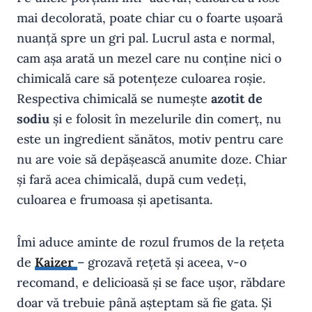
mai decolorată, poate chiar cu o foarte ușoară
nuanță spre un gri pal. Lucrul asta e normal,
cam așa arată un mezel care nu conține nici o
chimicală care să potențeze culoarea roșie.
Respectiva chimicală se numește
azotit de
sodiu
și e folosit în mezelurile din comerț, nu
este un ingredient sănătos, motiv pentru care
nu are voie să depășească anumite doze. Chiar
și fară acea chimicală, după cum vedeți,
culoarea e frumoasa și apetisanta.
Îmi aduce aminte de rozul frumos de la rețeta
de
Kaizer
– grozavă rețetă și aceea, v-o
recomand, e delicioasă și se face ușor, răbdare
doar vă trebuie până așteptam să fie gata. Și