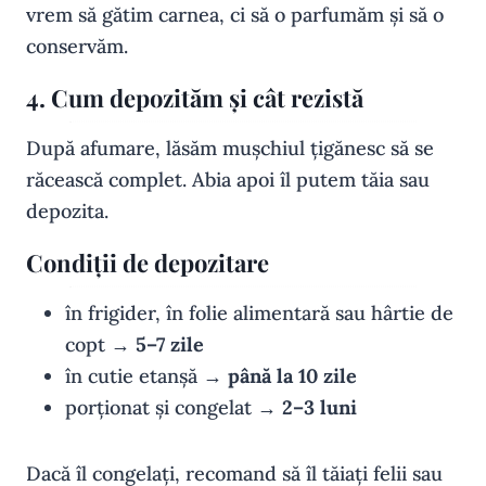
vrem să gătim carnea, ci să o parfumăm și să o
conservăm.
4. Cum depozităm și cât rezistă
După afumare, lăsăm mușchiul țigănesc să se
răcească complet. Abia apoi îl putem tăia sau
depozita.
Condiții de depozitare
în frigider, în folie alimentară sau hârtie de
copt →
5–7 zile
în cutie etanșă →
până la 10 zile
porționat și congelat →
2–3 luni
Dacă îl congelați, recomand să îl tăiați felii sau