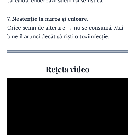
tai caldă, eliberează sucuri și se usucă.
7. Neatenție la miros și culoare.
Orice semn de alterare → nu se consumă. Mai
bine îl arunci decât să riști o toxiinfecție.
Rețeta video