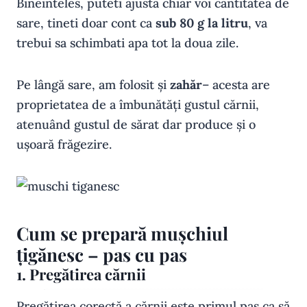
Bineinteles, puteti ajusta chiar voi cantitatea de
sare, tineti doar cont ca
sub 80 g la litru
, va
trebui sa schimbati apa tot la doua zile.
Pe lângă sare, am folosit și
zahăr
– acesta are
proprietatea de a îmbunătăți gustul cărnii,
atenuând gustul de sărat dar produce și o
ușoară frăgezire.
Cum se prepară mușchiul
țigănesc – pas cu pas
1. Pregătirea cărnii
Pregătirea corectă a cărnii este primul pas ca să