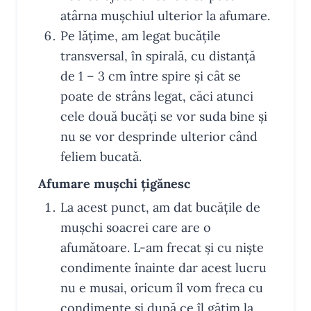
atârna mușchiul ulterior la afumare.
Pe lățime, am legat bucățile
transversal, în spirală, cu distanță
de 1 – 3 cm între spire și cât se
poate de strâns legat, căci atunci
cele două bucăți se vor suda bine și
nu se vor desprinde ulterior când
feliem bucată.
Afumare mușchi țigănesc
La acest punct, am dat bucățile de
mușchi soacrei care are o
afumătoare. L-am frecat și cu niște
condimente înainte dar acest lucru
nu e musai, oricum îl vom freca cu
condimente și după ce îl gătim la