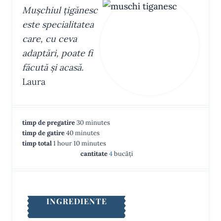
Mușchiul țigănesc
este specialitatea
care, cu ceva
adaptări, poate fi
făcută și acasă.
Laura
m
timp de pregatire
30
minutes
m
i
timp de gatire
40
minutes
h
i
m
n
timp total
1
hour
10
minutes
o
n
i
u
cantitate
4
bucăți
u
u
n
t
r
t
u
e
e
t
s
s
e
INGREDIENTE
s