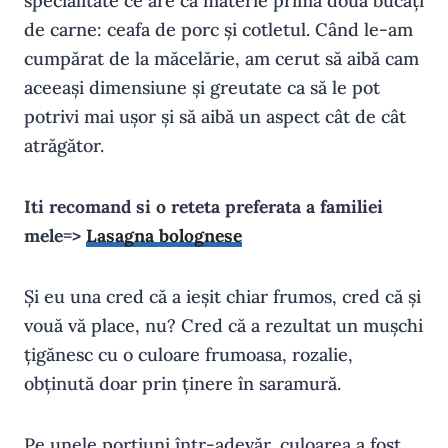
specialitate ce are ca materie primă doua bucăți
de carne: ceafa de porc și cotletul. Când le-am
cumpărat de la măcelărie, am cerut să aibă cam
aceeași dimensiune și greutate ca să le pot
potrivi mai ușor și să aibă un aspect cât de cât
atrăgător.
Iti recomand si o reteta preferata a familiei
mele=>
Lasagna bolognese
Și eu una cred că a ieșit chiar frumos, cred că și
vouă vă place, nu? Cred că a rezultat un mușchi
țigănesc cu o culoare frumoasa, rozalie,
obținută doar prin ținere în saramură.
Pe unele porțiuni într-adevăr, culoarea a fost