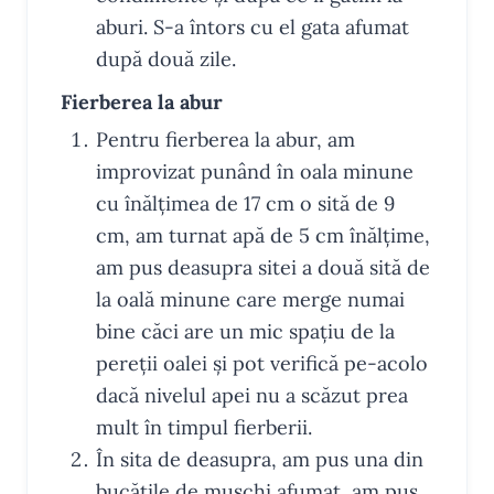
aburi. S-a întors cu el gata afumat
după două zile.
Fierberea la abur
Pentru fierberea la abur, am
improvizat punând în oala minune
cu înălțimea de 17 cm o sită de 9
cm, am turnat apă de 5 cm înălțime,
am pus deasupra sitei a două sită de
la oală minune care merge numai
bine căci are un mic spațiu de la
pereții oalei și pot verifică pe-acolo
dacă nivelul apei nu a scăzut prea
mult în timpul fierberii.
În sita de deasupra, am pus una din
bucățile de mușchi afumat, am pus