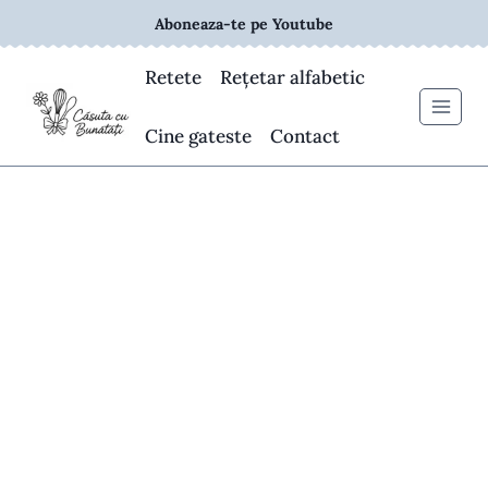
Skip
Aboneaza-te pe Youtube
to
content
Retete
Rețetar alfabetic
Cine gateste
Contact