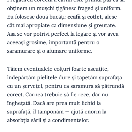
obținem un mușchi țigănesc fraged și uniform.
Eu folosesc două bucăți:
ceafă
și
cotlet
, alese
cât mai apropiate ca dimensiune și greutate.
Așa se vor potrivi perfect la legare și vor avea
aceeași grosime, importantă pentru o
saramurare și o afumare uniforme.
Tăiem eventualele colțuri foarte ascuțite,
îndepărtăm pielițele dure și tapetăm suprafața
cu un șervețel, pentru ca saramura să pătrundă
corect. Carnea trebuie să fie rece, dar nu
înghețată. Dacă are prea mult lichid la
suprafață, îl tamponăm — ajută enorm la
absorbția sării și a condimentelor.