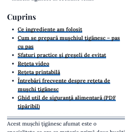
Cuprins
Ce ingrediente am folosit
Cum se prepară mușchiul țigănesc – pas
cu pas
Sfaturi practice și greșeli de evitat
Rețeta video
Rețeta printabilă
Întrebări frecvente despre rețeta de
mușchi țigănesc
Ghid util de siguranță alimentară (PDF
tipăribil)
Acest mușchi țigănesc afumat este o