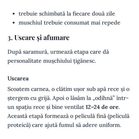
trebuie schimbată la fiecare două zile
muschiul trebuie consumat mai repede
3. Uscare și afumare
După saramură, urmează etapa care dă
personalitate mușchiului țigănesc.
Uscarea
Scoatem carnea, o clătim ușor sub apă rece și o
ștergem cu grijă. Apoi o lăsăm la „odihnă” într-
un spațiu rece și bine ventilat
12–24 de ore
.
Această etapă formează o peliculă fină (peliculă
proteică) care ajută fumul să adere uniform.