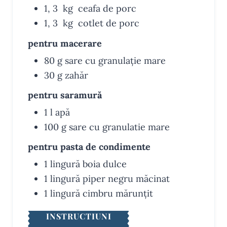
1, 3
kg
ceafa de porc
1, 3
kg
cotlet de porc
pentru macerare
80
g
sare
cu granulație mare
30
g
zahăr
pentru saramură
1
l
apă
100
g
sare
cu granulatie mare
pentru pasta de condimente
1
lingură
boia dulce
1
lingură
piper negru
măcinat
1
lingură
cimbru
mărunțit
INSTRUCTIUNI