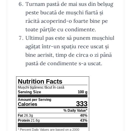
Turnam pastă de mai sus din belșug
peste bucată de mușchi fiartă și
răcită acoperind-o foarte bine pe
toate părțile cu condimente.
Ultimul pas este să punem mușchiul
agățat într-un spațiu rece uscat și
bine aerisit, timp de circa o zi până
pastă de condimente s-a uscat.
Nutrition Facts
Mușchi țigănesc făcut în casă
Serving Size
100 g
Amount per Serving
333
Calories
% Daily Value*
Fat
26.3
g
40
%
Protein
21.6
g
43
%
* Percent Daily Values are based on a 2000