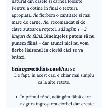
natural din oasele și carnea folosite.
Pentru a obține în final o textura
apropiată,
fie
fierbem o cantitate și mai
mare de carne,
fie
, recomandat și de
către autoarea rețetei,
adăugăm 1 – 2
linguri de făină
.
Bineînțeles putem să nu
punem făină – dar atunci nici nu vom
fierbe liaisonul in ciorbă căci se va
brânzi.
Cum procedăm ca să nu se brânzească liaisonul?
De fapt, în acest caz, e chiar mai simplu
ca la alte rețete.
În primul rând, adăugăm făină care
asigura îngroșarea ciorbei dar crește