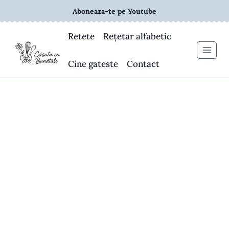
Skip
Aboneaza-te pe Youtube
to
content
Retete
Rețetar alfabetic
Cine gateste
Contact