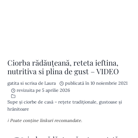
Ciorba rădăuțeană, reteta ieftina,
nutritiva si plina de gust – VIDEO
gatita si scrisa de
Laura
publicată în
10 noiembrie 2021
revizuita pe
5 aprilie 2026
Supe și ciorbe de casă – rețete tradiționale, gustoase și
hrănitoare
ℹ️ Poate conține linkuri recomandate.