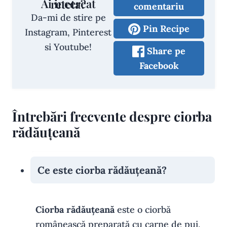
Ai incercat reteta?
comentariu
Da-mi de stire pe
Pin Recipe
Instagram, Pinterest
si Youtube!
Share pe
Facebook
Întrebări frecvente despre ciorba
rădăuțeană
Ce este ciorba rădăuțeană?
Ciorba rădăuțeană
este o ciorbă
românească preparată cu carne de pui,