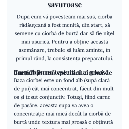
savuroase
După cum vă povesteam mai sus, ciorba
rădăuțeană a fost menită, din start, să
semene cu ciorbă de burtă dar să fie nițel
mai ușurică. Pentru a obține această
asemănare, trebuie să luăm aminte, în
primul rând, la consistența preparatului.
Cum obținem textura mai groasă dar mătăsoasă specifică ciorbei de burtă?
Baza ciorbei este un fond alb (supă clară
de pui) cât mai concentrat, făcut din mult
os și țesut conjunctiv. Totuși, fiind carne
de pasăre, aceasta supa va avea o
concentrație mai mică decât la ciorbă de
burtă unde textura mai groasă e obținută