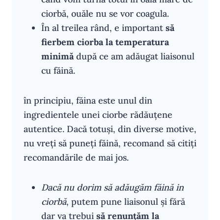
ciorbă, ouăle nu se vor coagula.
În al treilea rând, e important
să
fierbem ciorba la temperatura
minimă
după ce am adăugat liaisonul
cu făină.
în principiu, făina este unul din
ingredientele unei ciorbe rădăuțene
autentice. Dacă totuși, din diverse motive,
nu vreți să puneți făină, recomand să citiți
recomandările de mai jos.
Dacă nu dorim să adăugăm făină in
ciorbă
, putem pune liaisonul și fără
dar va trebui
să renunțăm la