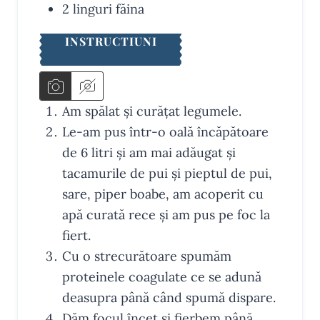
2
linguri
făina
INSTRUCTIUNI
Am spălat și curățat legumele.
Le-am pus într-o oală încăpătoare
de 6 litri și am mai adăugat și
tacamurile de pui și pieptul de pui,
sare, piper boabe, am acoperit cu
apă curată rece și am pus pe foc la
fiert.
Cu o strecurătoare spumăm
proteinele coagulate ce se adună
deasupra până când spumă dispare.
Dăm focul încet și fierbem până