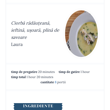
Ciorbă rădăuțeană,
ieftină, ușoară, plină de
savoare
Laura
m
h
timp de pregatire
20
minutes
timp de gatire
1
hour
h
m
i
o
timp total
1
hour
20
minutes
o
i
n
u
cantitate
8
portii
u
n
u
r
r
u
t
t
e
e
s
INGREDIENTE
s