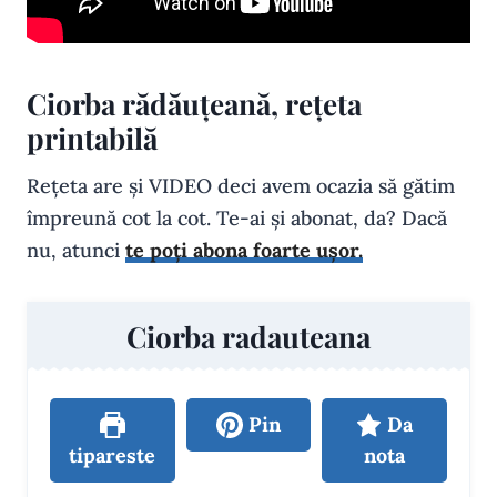
Ciorba rădăuțeană, rețeta
printabilă
Rețeta are și VIDEO deci avem ocazia să gătim
împreună cot la cot. Te-ai și abonat, da? Dacă
nu, atunci
te poți abona foarte ușor.
Ciorba radauteana
Pin
Da
tipareste
nota