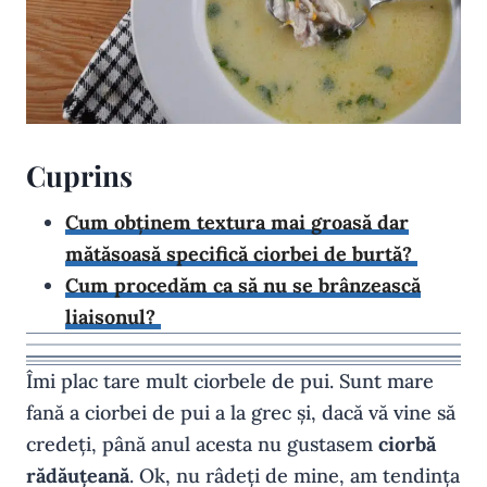
Cuprins
Cum obținem textura mai groasă dar
mătăsoasă specifică ciorbei de burtă?
Cum procedăm ca să nu se brânzească
liaisonul?
Îmi plac tare mult ciorbele de pui. Sunt mare
fană a ciorbei de pui a la grec și, dacă vă vine să
credeți, până anul acesta nu gustasem
ciorbă
rădăuțeană
. Ok, nu râdeți de mine, am tendința