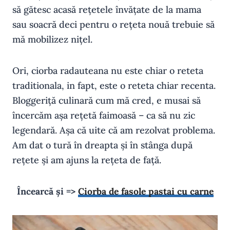
să gătesc acasă rețetele învățate de la mama
sau soacră deci pentru o rețeta nouă trebuie să
mă mobilizez nițel.
Ori, ciorba radauteana nu este chiar o reteta
traditionala, in fapt, este o reteta chiar recenta.
Bloggeriță culinară cum mă cred, e musai să
încercăm așa rețetă faimoasă – ca să nu zic
legendară. Așa că uite că am rezolvat problema.
Am dat o tură în dreapta și în stânga după
rețete și am ajuns la rețeta de față.
Încearcă și =>
Ciorba de fasole pastai cu carne