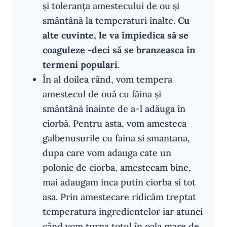
și toleranța amestecului de ou și
smântână la temperaturi înalte.
Cu
alte cuvinte, le va împiedica să se
coaguleze -deci să se branzeasca în
termeni populari
.
În al doilea rând, vom tempera
amestecul de ouă cu făina și
smântână înainte de a-l adăuga în
ciorbă. Pentru asta, vom amesteca
galbenusurile cu faina si smantana,
dupa care vom adauga cate un
polonic de ciorba, amestecam bine,
mai adaugam inca putin ciorba si tot
asa. Prin amestecare ridicăm treptat
temperatura ingredientelor iar atunci
când vom turna totul în oala mare de