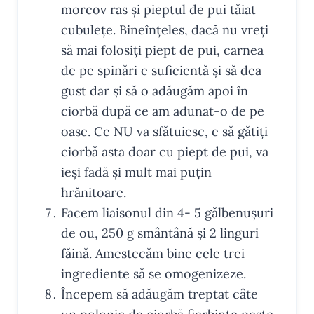
morcov ras și pieptul de pui tăiat
cubulețe. Bineînțeles, dacă nu vreți
să mai folosiți piept de pui, carnea
de pe spinări e suficientă și să dea
gust dar și să o adăugăm apoi în
ciorbă după ce am adunat-o de pe
oase. Ce NU va sfătuiesc, e să gătiți
ciorbă asta doar cu piept de pui, va
ieși fadă și mult mai puțin
hrănitoare.
Facem liaisonul din 4- 5 gălbenușuri
de ou, 250 g smântână și 2 linguri
făină. Amestecăm bine cele trei
ingrediente să se omogenizeze.
Începem să adăugăm treptat câte