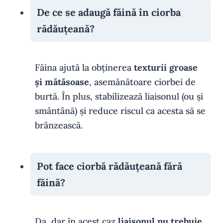
De ce se adaugă făină în ciorba
rădăuțeană?
Făina ajută la obținerea
texturii groase
și mătăsoase
, asemănătoare ciorbei de
burtă. În plus, stabilizează liaisonul (ou și
smântână) și reduce riscul ca acesta să se
brânzească.
Pot face ciorbă rădăuțeană fără
făină?
Da, dar în acest caz
liaisonul nu trebuie