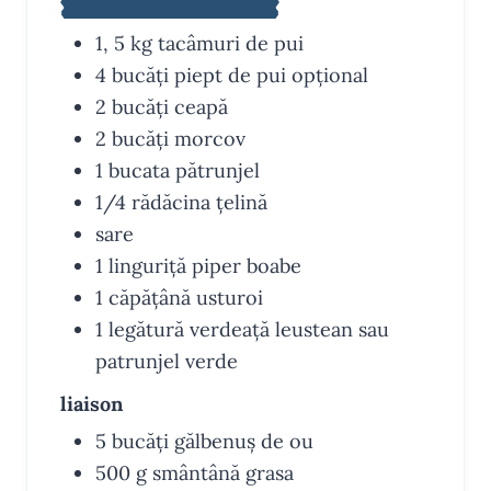
1, 5
kg
tacâmuri de pui
4
bucăți
piept de pui
opțional
2
bucăți
ceapă
2
bucăți
morcov
1
bucata
pătrunjel
1/4
rădăcina
țelină
sare
1
linguriță
piper
boabe
1
căpățână
usturoi
1
legătură
verdeață
leustean sau
patrunjel verde
liaison
5
bucăți
gălbenuș de ou
500
g
smântână
grasa