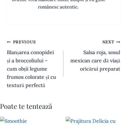
românesc autentic.
Navigare
PREVIOUS
NEXT
în
Blanșarea conopidei
Salsa roja, sosul
articole
și a broccoliului –
mexican care dă viață
cum obții legume
oricărui preparat
frumos colorate și cu
textură perfectă
Poate te tentează