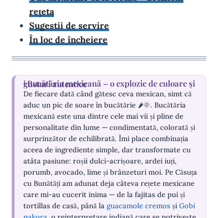
rețeta
Sugestii de servire
În loc de încheiere
Bucătăria mexicană – o explozie de culoare și gusturi autentice
De fiecare dată când gătesc ceva mexican, simt că
aduc un pic de soare în bucătărie 🌶️🌞. Bucătăria
mexicană este una dintre cele mai vii și pline de
personalitate din lume — condimentată, colorată și
surprinzător de echilibrată. Îmi place combinația
aceea de ingrediente simple, dar transformate cu
atâta pasiune: roșii dulci-acrișoare, ardei iuți,
porumb, avocado, lime și brânzeturi moi. Pe Căsuța
cu Bunătăți am adunat deja câteva rețete mexicane
care mi-au cucerit inima — de la fajitas de pui și
tortillas de casă, până la
guacamole cremos
și
Gobi
pakora
, o reinterpretare indiană care se potrivește