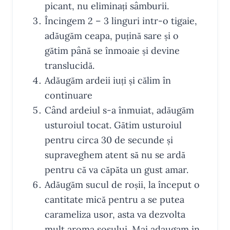
picant, nu eliminați sâmburii.
Încingem 2 – 3 linguri intr-o tigaie,
adăugăm ceapa, puțină sare și o
gătim până se înmoaie și devine
translucidă.
Adăugăm ardeii iuți și călim în
continuare
Când ardeiul s-a înmuiat, adăugăm
usturoiul tocat. Gătim usturoiul
pentru circa 30 de secunde și
supraveghem atent să nu se ardă
pentru că va căpăta un gust amar.
Adăugăm sucul de roșii, la început o
cantitate mică pentru a se putea
carameliza usor, asta va dezvolta
mult aroma sosului. Mai adaugam in