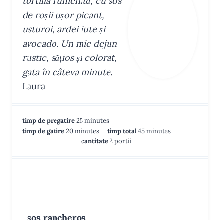
tortilla rumenită, cu sos
de roșii ușor picant,
usturoi, ardei iute și
avocado. Un mic dejun
rustic, sățios și colorat,
gata în câteva minute.
Laura
m
timp de pregatire
25
minutes
m
i
m
timp de gatire
20
minutes
timp total
45
minutes
i
n
i
cantitate
2
portii
n
u
n
u
t
u
t
e
t
e
s
e
INGREDIENTE
s
s
sos rancheros