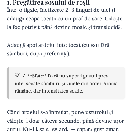
1. Pregătirea sosului de roșii
Într-o tigaie, încălzește 2–3 linguri de ulei și
adaugă ceapa tocată cu un praf de sare. Călește
la foc potrivit până devine moale și translucidă.
Adaugă apoi ardeiul iute tocat (cu sau fără
sâmburi, după preferință).
💡 **Sfat:** Dacă nu suporți gustul prea
iute, scoate sâmburii și vinele din ardei. Aroma
rămâne, dar intensitatea scade.
Când ardeiul s-a înmuiat, pune usturoiul și
călește-l doar câteva secunde, până devine ușor
auriu. Nu-l lăsa să se ardă — capătă gust amar.