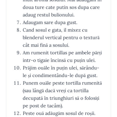
doua ture cate putin sos dupa care
adaug restul bulionului.
Adaugam sare dupa gust.
Cand sosul e gata, il mixez cu
blenderul vertical pentru o textură
cât mai fină a sosului.
Am rumenit tortillas pe ambele părți
intr-o tigaie încinsă cu puțin ulei.
Prăjim ouăle în puțin ulei, sărându-
le și condimentându-le după gust.
Punem ouăle peste tortilla rumenită
(sau lângă dacă vreți ca tortilla
decupată în triunghiuri să o folosiți
pe post de tacâm).
Peste ouă adăugăm sosul de roșii.