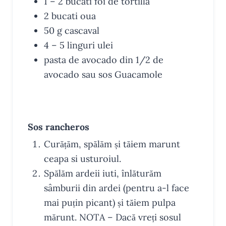
1 – 2
bucati
foi de tortilla
2
bucati
oua
50
g
cascaval
4 – 5
linguri
ulei
pasta de avocado
din 1/2 de
avocado sau sos Guacamole
INSTRUCTIUNI
Sos rancheros
Curățăm, spălăm și tăiem marunt
ceapa si usturoiul.
Spălăm ardeii iuti, înlăturăm
sâmburii din ardei (pentru a-l face
mai puțin picant) și tăiem pulpa
mărunt. NOTA – Dacă vreți sosul