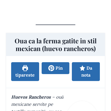
REȚETA PRINTABILĂ
Oua ca la ferma gatite in stil
mexican (huevo rancheros)
Pin
Da
tipareste
nota
Huevos Rancheros
– ouă
mexicane servite pe