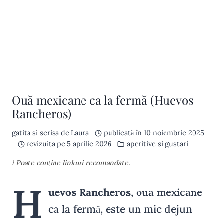
Ouă mexicane ca la fermă (Huevos
Rancheros)
gatita si scrisa de
Laura
publicată în
10 noiembrie 2025
revizuita pe
5 aprilie 2026
aperitive si gustari
ℹ️ Poate conține linkuri recomandate.
H
uevos Rancheros
, oua mexicane
ca la fermă, este un mic dejun