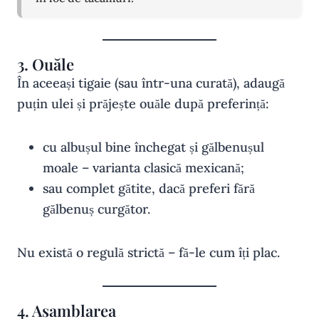
3. Ouăle
În aceeași tigaie (sau într-una curată), adaugă
puțin ulei și prăjește ouăle după preferință:
cu albușul bine închegat și gălbenușul
moale – varianta clasică mexicană;
sau complet gătite, dacă preferi fără
gălbenuș curgător.
Nu există o regulă strictă – fă-le cum îți plac.
4. Asamblarea