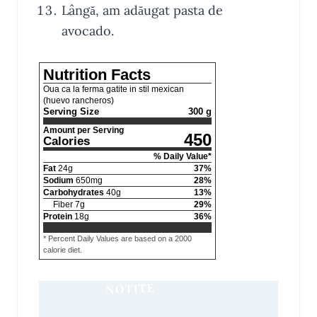
Lângă, am adăugat pasta de
avocado.
Nutrition Facts
Oua ca la ferma gatite in stil mexican
(huevo rancheros)
Serving Size
300 g
Amount per Serving
450
Calories
% Daily Value*
Fat
24
g
37
%
Sodium
650
mg
28
%
Carbohydrates
40
g
13
%
Fiber
7
g
29
%
Protein
18
g
36
%
* Percent Daily Values are based on a 2000
calorie diet.
NOTITE