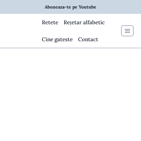
Skip
Aboneaza-te pe Youtube
to
content
Retete
Rețetar alfabetic
Cine gateste
Contact