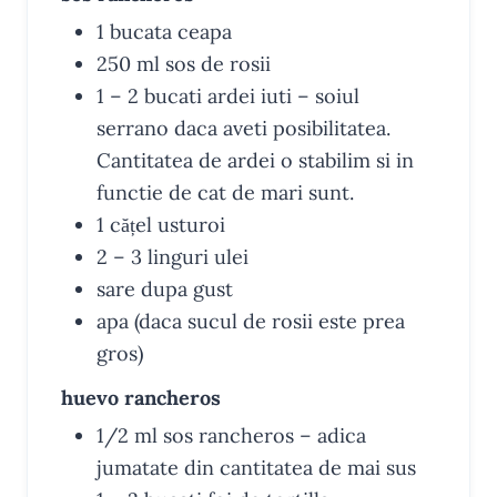
1
bucata
ceapa
250
ml
sos de rosii
1 – 2
bucati
ardei iuti
– soiul
serrano daca aveti posibilitatea.
Cantitatea de ardei o stabilim si in
functie de cat de mari sunt.
1
cățel
usturoi
2 – 3
linguri
ulei
sare
dupa gust
apa
(daca sucul de rosii este prea
gros)
huevo rancheros
1/2
ml
sos rancheros
– adica
jumatate din cantitatea de mai sus