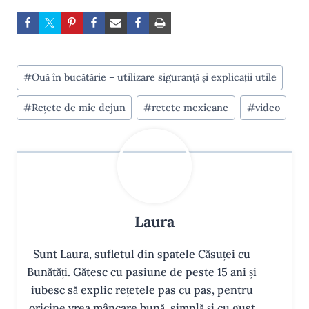
Post
#
Ouă în bucătărie – utilizare siguranță și explicații utile
Tags:
#
Rețete de mic dejun
#
retete mexicane
#
video
Laura
Sunt Laura, sufletul din spatele Căsuței cu
Bunătăți. Gătesc cu pasiune de peste 15 ani și
iubesc să explic rețetele pas cu pas, pentru
oricine vrea mâncare bună, simplă și cu gust