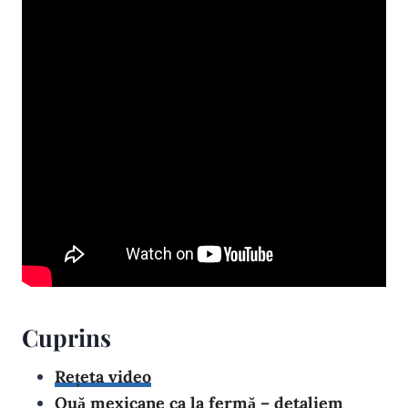
Cuprins
Rețeta video
Ouă mexicane ca la fermă – detaliem