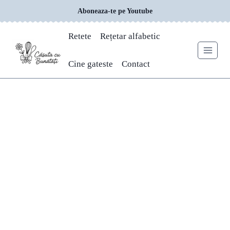
Skip
Aboneaza-te pe Youtube
to
content
Retete
Rețetar alfabetic
Cine gateste
Contact