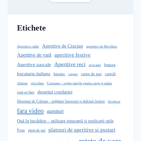
Etichete
Aperitive de Craciun
aperitive de Revelion
Aperitive calde
aperitive festive
Aperitive de vară
Aperitive reci
Aperitive pascale
branza
avocado
bucataria italiana
carne de pui
busuioc
cartofi
capere
Crutoane – rețete simple pentru supe și salate
chimen
ciocolata
desertul copilariei
cum se face
Deserturi de Crăciun – prăjituri/ fursecuri și dulciuri festive
dovlecei
fara video
garnituri
Ouă în bucătărie – utilizare siguranță și explicații utile
platouri de aperitive si gustari
Pește
piept de pui
retete de vara