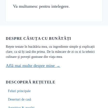
Va multumesc pentru intelegere.
DESPRE CĂSUȚA CU BUNĂTĂȚI
Rețete testate în bucătăria mea, cu ingrediente simple și explicații
clare, ca să îți iasă din prima. De la mâncare de zi cu zi la tehnici
culinare și povești gustoase din viața mea.
Află mai multe despre mine →
DESCOPERĂ REȚETELE
Feluri principale
Deserturi de casă
Aperitive & gustări