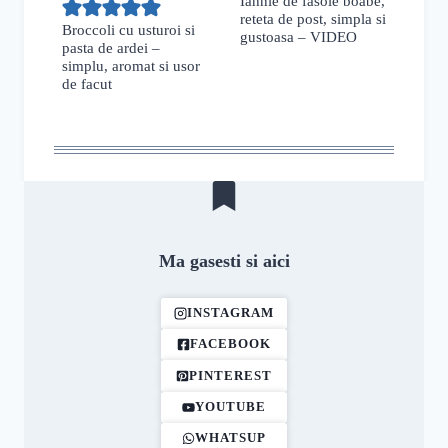
Iahnie de fasole boabe,
reteta de post, simpla si
Broccoli cu usturoi si
gustoasa – VIDEO
pasta de ardei –
simplu, aromat si usor
de facut
Ma gasesti si aici
INSTAGRAM
FACEBOOK
PINTEREST
YOUTUBE
WHATSUP