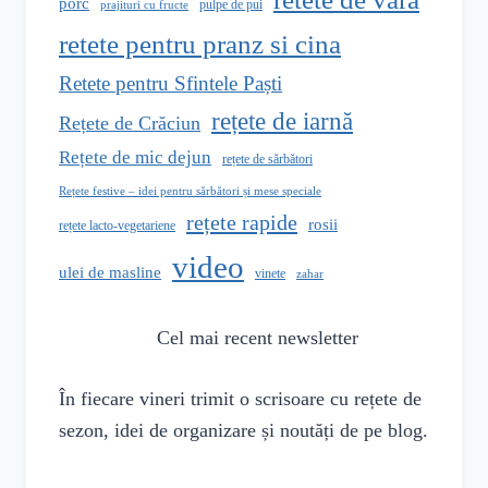
porc
pulpe de pui
prajituri cu fructe
retete pentru pranz si cina
Retete pentru Sfintele Paști
rețete de iarnă
Rețete de Crăciun
Rețete de mic dejun
rețete de sărbători
Rețete festive – idei pentru sărbători și mese speciale
rețete rapide
rosii
rețete lacto-vegetariene
video
ulei de masline
vinete
zahar
Cel mai recent newsletter
În fiecare vineri trimit o scrisoare cu rețete de
sezon, idei de organizare și noutăți de pe blog.