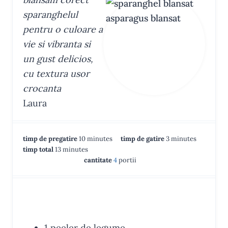
sparanghelul
pentru o culoare a
vie si vibranta si
un gust delicios,
cu textura usor
crocanta
Laura
m
m
timp de pregatire
10
minutes
timp de gatire
3
minutes
m
i
i
timp total
13
minutes
i
n
n
cantitate
4
portii
n
u
u
u
t
t
t
e
e
EQUIPMENT
e
s
s
s
1 peeler de legume