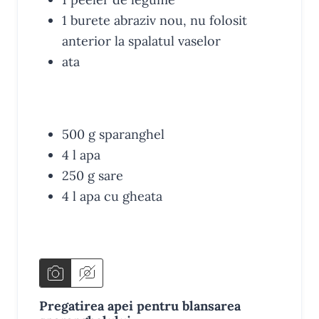
1 burete abraziv
nou, nu folosit
anterior la spalatul vaselor
ata
INGREDIENTE
500
g
sparanghel
4
l
apa
250
g
sare
4
l
apa
cu gheata
INSTRUCTIUNI
Pregatirea apei pentru blansarea