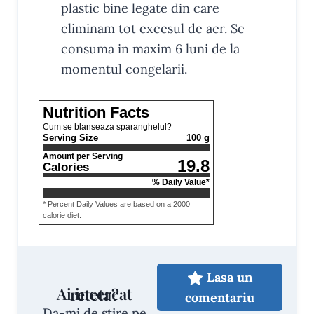
plastic bine legate din care
eliminam tot excesul de aer. Se
consuma in maxim 6 luni de la
momentul congelarii.
Nutrition Facts
Cum se blanseaza sparanghelul?
Serving Size
100 g
Amount per Serving
19.8
Calories
% Daily Value*
* Percent Daily Values are based on a 2000
calorie diet.
Lasa un
Ai incercat reteta?
comentariu
Da-mi de stire pe