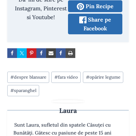
Pin Recipe
Instagram, Pinterest
si Youtube!
Share pe
Facebook
Post
#
despre blansare
#
fara video
#
opărire legume
Tags:
#
sparanghel
Laura
Sunt Laura, sufletul din spatele Căsuței cu
Bunătăți. Gătesc cu pasiune de peste 15 ani