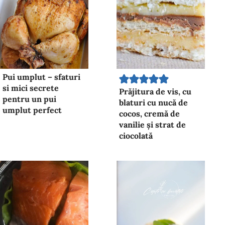
Pui umplut – sfaturi
si mici secrete
Prăjitura de vis, cu
pentru un pui
blaturi cu nucă de
umplut perfect
cocos, cremă de
vanilie și strat de
ciocolată