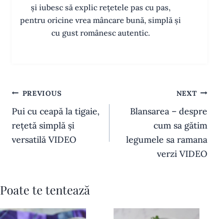
și iubesc să explic rețetele pas cu pas,
pentru oricine vrea mâncare bună, simplă și
cu gust românesc autentic.
Navigare
PREVIOUS
NEXT
în
Pui cu ceapă la tigaie,
Blansarea – despre
articole
rețetă simplă și
cum sa gătim
versatilă VIDEO
legumele sa ramana
verzi VIDEO
Poate te tentează