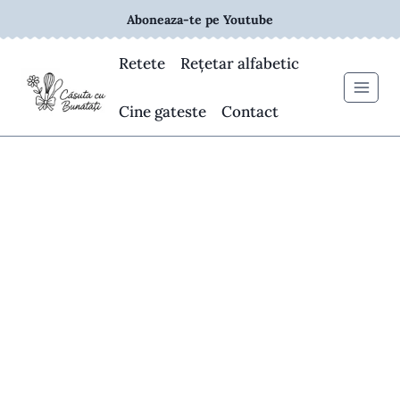
Skip
Aboneaza-te pe Youtube
to
content
Retete
Rețetar alfabetic
Cine gateste
Contact