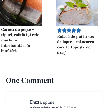
Carnea de pește –
tipuri, calități și cele
Ruladă de pui în sos
mai bune
de lapte – mâncarea
întrebuințări în
care te topește de
bucătărie
drag
One Comment
Dana
spune:
9 decembrie 2025 la 2:38 pm