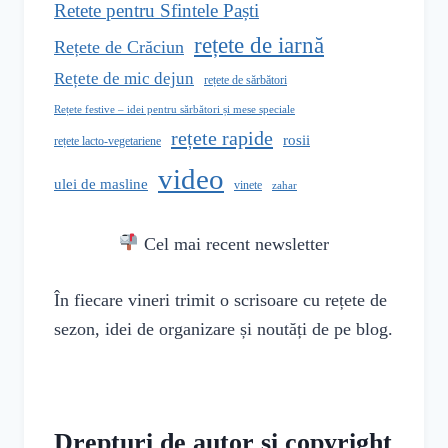
Retete pentru Sfintele Paști
rețete de iarnă
Rețete de Crăciun
Rețete de mic dejun
rețete de sărbători
Rețete festive – idei pentru sărbători și mese speciale
rețete rapide
rosii
rețete lacto-vegetariene
video
ulei de masline
vinete
zahar
Cel mai recent newsletter
În fiecare vineri trimit o scrisoare cu rețete de
sezon, idei de organizare și noutăți de pe blog.
Drepturi de autor si copyright