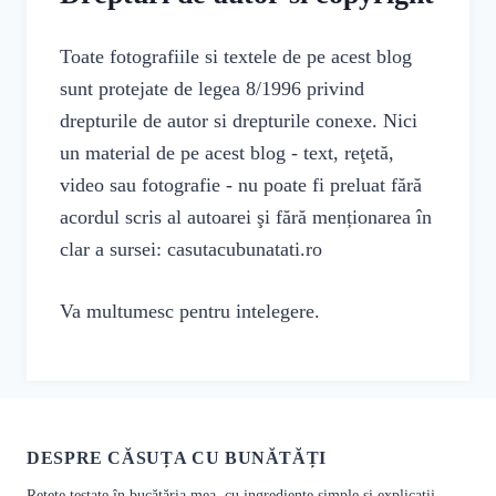
Toate fotografiile si textele de pe acest blog
sunt protejate de legea 8/1996 privind
drepturile de autor si drepturile conexe. Nici
un material de pe acest blog - text, reţetă,
video sau fotografie - nu poate fi preluat fără
acordul scris al autoarei şi fără menționarea în
clar a sursei: casutacubunatati.ro
Va multumesc pentru intelegere.
DESPRE CĂSUȚA CU BUNĂTĂȚI
Rețete testate în bucătăria mea, cu ingrediente simple și explicații