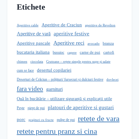
Etichete
Aperitive de Craciun
aperitive de Revelion
Aperitive calde
aperitive festive
Aperitive de vară
Aperitive reci
Aperitive pascale
branza
avocado
bucataria italiana
carne de pui
busuioc
cartofi
capere
Crutoane – rețete simple pentru supe și salate
chimen
ciocolata
desertul copilariei
cum se face
Deserturi de Crăciun – prăjituri/ fursecuri și dulciuri festive
dovlecei
fara video
garnituri
Ouă în bucătărie – utilizare siguranță și explicații utile
platouri de aperitive si gustari
Pește
piept de pui
retete de vara
porc
pulpe de pui
prajituri cu fructe
retete pentru pranz si cina